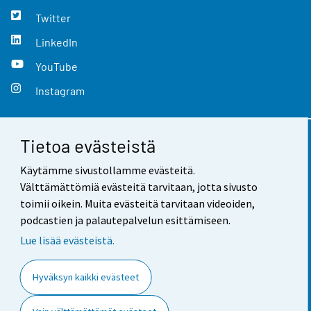
Twitter
LinkedIn
YouTube
Instagram
Tietoa evästeistä
Yhteystiedot
Käytämme sivustollamme evästeitä.
Palaute
Välttämättömiä evästeitä tarvitaan, jotta sivusto
toimii oikein. Muita evästeitä tarvitaan videoiden,
Käyttöehdot
podcastien ja palautepalvelun esittämiseen.
Tietosuoja
Lue lisää evästeistä.
Saavutettavuus
Hyväksyn kaikki evästeet
Tietoa sivustosta