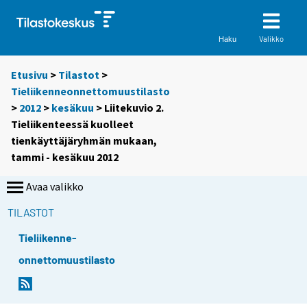
Valikko
Haku
Etusivu
>
Tilastot
>
Tieliikenneonnettomuustilasto
>
2012
>
kesäkuu
> Liitekuvio 2.
Tieliikenteessä kuolleet
tienkäyttäjäryhmän mukaan,
tammi - kesäkuu 2012
Avaa valikko
TILASTOT
Tieliikenne-
onnettomuustilasto