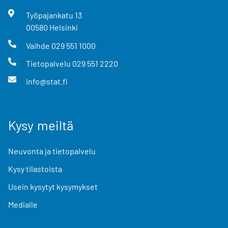
Työpajankatu
13
00580
Helsinki
Vaihde
029 551 1000
Tietopalvelu
029 551 2220
info@stat.fi
Kysy meiltä
Neuvonta ja tietopalvelu
Kysy tilastoista
Usein kysytyt kysymykset
Medialle