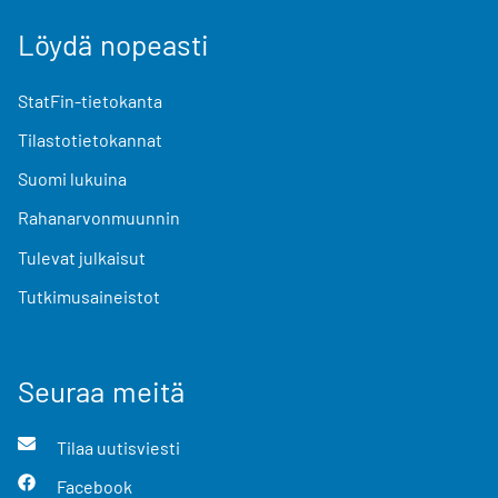
Löydä nopeasti
StatFin-tietokanta
Tilastotietokannat
Suomi lukuina
Rahanarvonmuunnin
Tulevat julkaisut
Tutkimusaineistot
Seuraa meitä
Tilaa uutisviesti
Facebook