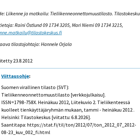
e: Liikenne ja matkailu: Tieliikenneonnettomuustilasto. Tilastokesku
tietoja: Raini Östlund 09 1734 3205, Mari Niemi 09 1734 3215,
enne.matkailu@tilastokeskus.fi
aava tilastojohtaja: Hannele Orjala
itetty 23.8.2012
Viittausohje
:
Suomen virallinen tilasto (SVT):
Tieliikenneonnettomuustilasto [verkkojulkaisu].
ISSN=1798-758X.
Heinäkuu
2012, Liitekuvio 2. Tieliikenteessä
kuolleet tienkäyttäjäryhmän mukaan, tammi - heinäkuu 2012 .
Helsinki: Tilastokeskus [viitattu: 6.8.2026].
Saantitapa: https://stat.fi/til/ton/2012/07/ton_2012_07_2012-
08-23_kuv_002_fi.html