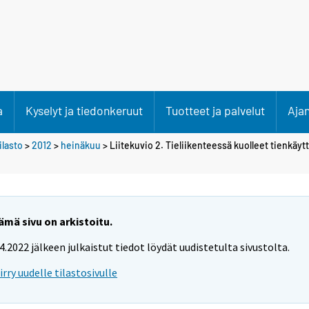
a
Kyselyt ja tiedonkeruut
Tuotteet ja palvelut
Aja
lasto
>
2012
>
heinäkuu
> Liitekuvio 2. Tieliikenteessä kuolleet tienkäy
ämä sivu on arkistoitu.
.4.2022 jälkeen julkaistut tiedot löydät uudistetulta sivustolta.
iirry uudelle tilastosivulle