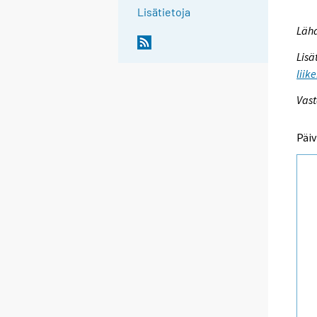
Lisätietoja
Lähd
Lisä
liik
Vast
Päiv