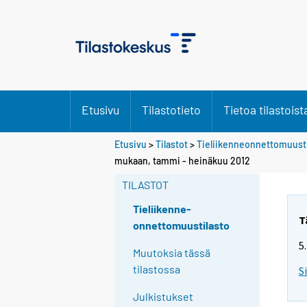
Etusivu
Tilastotieto
Tietoa tilastoist
Etusivu
>
Tilastot
>
Tieliikenneonnettomuusti
mukaan, tammi - heinäkuu 2012
TILASTOT
Tieliikenne-
T
onnettomuustilasto
5
Muutoksia tässä
tilastossa
S
Julkistukset