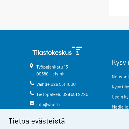
Kysy 
Työpajankatu
13
00580
Helsinki
Neuvonta
Vaihde
029 551 1000
Kysy tila
Tietopalvelu
029 551 2220
Usein ky
info@stat.fi
Medialle
Tietoa evästeistä