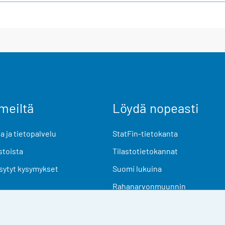
meiltä
Löydä nopeasti
 ja tietopalvelu
StatFin-tietokanta
stoista
Tilastotietokannat
sytyt kysymykset
Suomi lukuina
Rahanarvonmuunnin
Tulevat julkaisut
Tutkimusaineistot