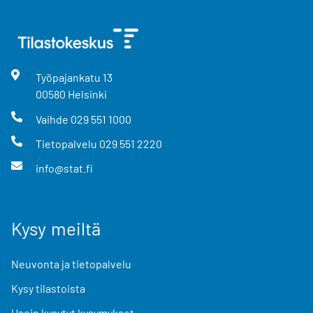
Työpajankatu
13
00580
Helsinki
Vaihde
029 551 1000
Tietopalvelu
029 551 2220
info@stat.fi
Kysy meiltä
Neuvonta ja tietopalvelu
Kysy tilastoista
Usein kysytyt kysymykset