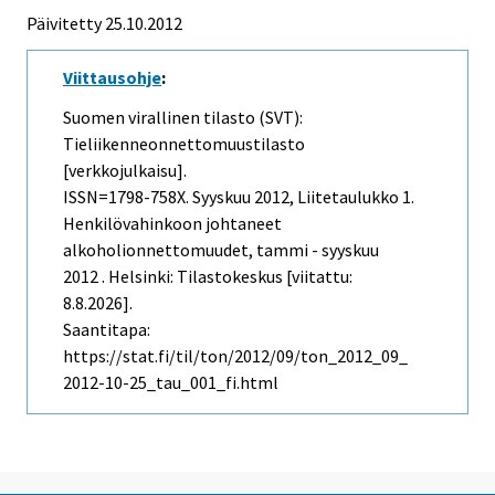
Päivitetty 25.10.2012
Viittausohje
:
Suomen virallinen tilasto (SVT):
Tieliikenneonnettomuustilasto
[verkkojulkaisu].
ISSN=1798-758X.
Syyskuu
2012, Liitetaulukko 1.
Henkilövahinkoon johtaneet
alkoholionnettomuudet, tammi - syyskuu
2012 . Helsinki: Tilastokeskus [viitattu:
8.8.2026].
Saantitapa:
https://stat.fi/til/ton/2012/09/ton_2012_09_
2012-10-25_tau_001_fi.html