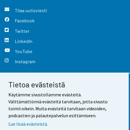
Tilaa uutisviesti
Facebook
Twitter
LinkedIn
YouTube
Instagram
Tietoa evästeistä
Yhteystiedot
Käytämme sivustollamme evästeitä.
Palaute
Välttämättömiä evästeitä tarvitaan, jotta sivusto
toimii oikein. Muita evästeitä tarvitaan videoiden,
Käyttöehdot
podcastien ja palautepalvelun esittämiseen.
Tietosuoja
Lue lisää evästeistä.