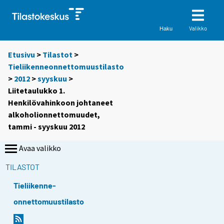
Valikko
Haku
Etusivu
>
Tilastot
>
Tieliikenneonnettomuustilasto
>
2012
>
syyskuu
>
Liitetaulukko 1.
Henkilövahinkoon johtaneet
alkoholionnettomuudet,
tammi - syyskuu 2012
Avaa valikko
TILASTOT
Tieliikenne-
onnettomuustilasto