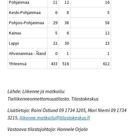
Pohjanmaa
11
12
16
Keski-Pohjanmaa
6
8
5
Pohjois-Pohjanmaa
29
38
58
Kainuu
5
6
12
Lappi
22
30
23
Ahvenanmaa - Åland
0
1
1
Yhteensä
433
516
612
Lähde: Liikenne ja matkailu:
Tieliikenneonnettomuustilasto. Tilastokeskus
Lisätietoja: Raini Östlund 09 1734 3205, Mari Niemi 09 1734
3215,
liikenne.matkailu@tilastokeskus.fi
Vastaava tilastojohtaja: Hannele Orjala