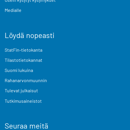
Medialle
Löydä nopeasti
StatFin-tietokanta
Tilastotietokannat
Suomi lukuina
Rahanarvonmuunnin
Tulevat julkaisut
Tutkimusaineistot
Seuraa meitä