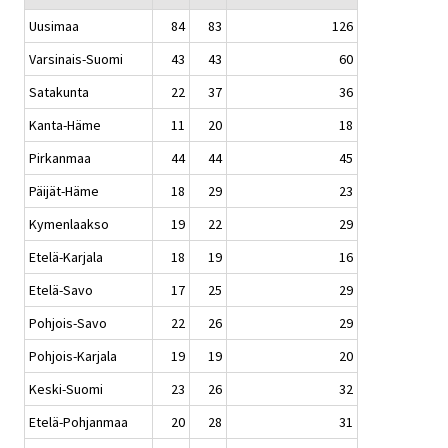
Uusimaa
84
83
126
Varsinais-Suomi
43
43
60
Satakunta
22
37
36
Kanta-Häme
11
20
18
Pirkanmaa
44
44
45
Päijät-Häme
18
29
23
Kymenlaakso
19
22
29
Etelä-Karjala
18
19
16
Etelä-Savo
17
25
29
Pohjois-Savo
22
26
29
Pohjois-Karjala
19
19
20
Keski-Suomi
23
26
32
Etelä-Pohjanmaa
20
28
31