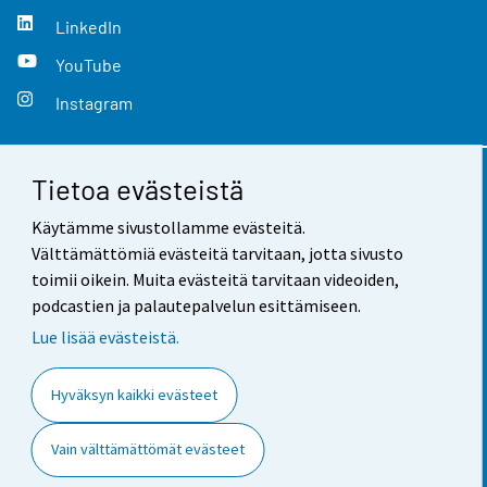
LinkedIn
YouTube
Instagram
Tietoa evästeistä
Yhteystiedot
Käytämme sivustollamme evästeitä.
Palaute
Välttämättömiä evästeitä tarvitaan, jotta sivusto
toimii oikein. Muita evästeitä tarvitaan videoiden,
Käyttöehdot
podcastien ja palautepalvelun esittämiseen.
Tietosuoja
Lue lisää evästeistä.
Saavutettavuus
Hyväksyn kaikki evästeet
Tietoa sivustosta
Vain välttämättömät evästeet
Evästeasetukset