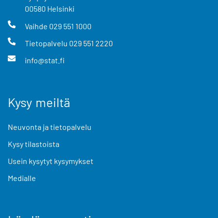
00580
Helsinki
Vaihde
029 551 1000
Tietopalvelu
029 551 2220
info@stat.fi
Kysy meiltä
Neuvonta ja tietopalvelu
Kysy tilastoista
Usein kysytyt kysymykset
Medialle