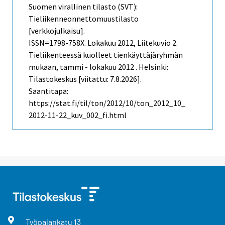
Suomen virallinen tilasto (SVT):
Tieliikenneonnettomuustilasto
[verkkojulkaisu].
ISSN=1798-758X.
Lokakuu
2012, Liitekuvio 2.
Tieliikenteessä kuolleet tienkäyttäjäryhmän
mukaan, tammi - lokakuu 2012 . Helsinki:
Tilastokeskus [viitattu: 7.8.2026].
Saantitapa:
https://stat.fi/til/ton/2012/10/ton_2012_10_
2012-11-22_kuv_002_fi.html
Työpajankatu
13