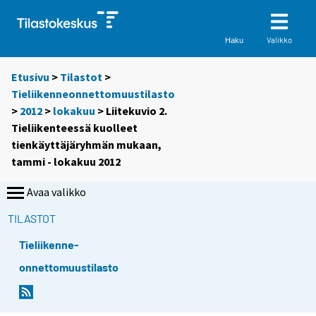
Valikko
Haku
Etusivu
>
Tilastot
>
Tieliikenneonnettomuustilasto
>
2012
>
lokakuu
> Liitekuvio 2.
Tieliikenteessä kuolleet
tienkäyttäjäryhmän mukaan,
tammi - lokakuu 2012
Avaa valikko
TILASTOT
Tieliikenne-
onnettomuustilasto