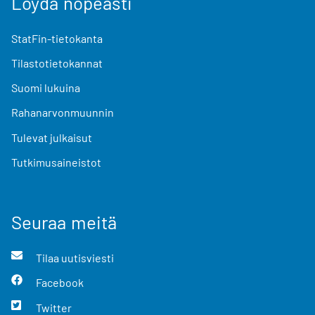
Löydä nopeasti
StatFin-tietokanta
Tilastotietokannat
Suomi lukuina
Rahanarvonmuunnin
Tulevat julkaisut
Tutkimusaineistot
Seuraa meitä
Tilaa uutisviesti
Facebook
Twitter