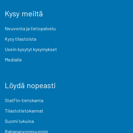
Kysy meiltä
Neuvonta ja tietopalvelu
Kysy tilastoista
Usein kysytyt kysymykset
Medialle
Löydä nopeasti
StatFin-tietokanta
Tilastotietokannat
Suomi lukuina
Rahanarvonmuunnin