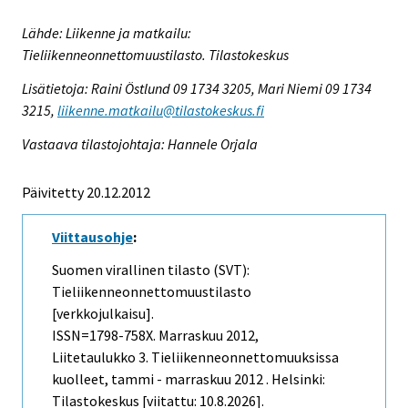
Lähde: Liikenne ja matkailu:
Tieliikenneonnettomuustilasto. Tilastokeskus
Lisätietoja: Raini Östlund 09 1734 3205, Mari Niemi 09 1734
3215,
liikenne.matkailu@tilastokeskus.fi
Vastaava tilastojohtaja: Hannele Orjala
Päivitetty 20.12.2012
Viittausohje
:
Suomen virallinen tilasto (SVT):
Tieliikenneonnettomuustilasto
[verkkojulkaisu].
ISSN=1798-758X.
Marraskuu
2012,
Liitetaulukko 3. Tieliikenneonnettomuuksissa
kuolleet, tammi - marraskuu 2012 . Helsinki:
Tilastokeskus [viitattu: 10.8.2026].