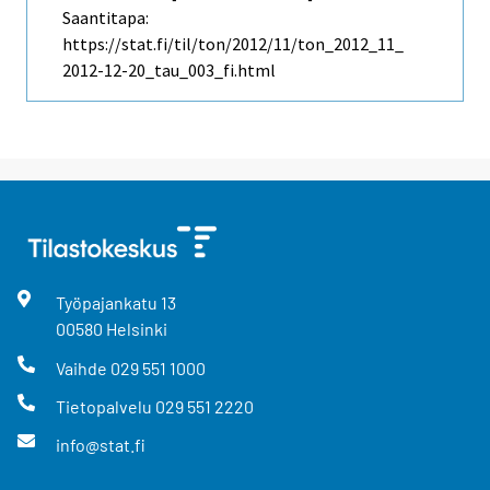
Saantitapa:
https://stat.fi/til/ton/2012/11/ton_2012_11_
2012-12-20_tau_003_fi.html
Työpajankatu
13
00580
Helsinki
Vaihde
029 551 1000
Tietopalvelu
029 551 2220
info@stat.fi