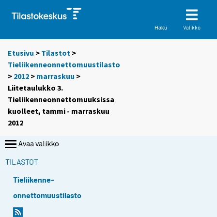
Valikko
Haku
Etusivu
>
Tilastot
>
Tieliikenneonnettomuustilasto
>
2012
>
marraskuu
>
Liitetaulukko 3.
Tieliikenneonnettomuuksissa
kuolleet, tammi - marraskuu
2012
Avaa valikko
TILASTOT
Tieliikenne-
onnettomuustilasto