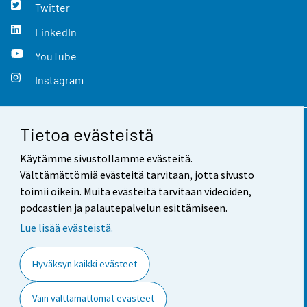
Twitter
LinkedIn
YouTube
Instagram
Tietoa evästeistä
Yhteystiedot
Käytämme sivustollamme evästeitä.
Palaute
Välttämättömiä evästeitä tarvitaan, jotta sivusto
toimii oikein. Muita evästeitä tarvitaan videoiden,
Käyttöehdot
podcastien ja palautepalvelun esittämiseen.
Tietosuoja
Lue lisää evästeistä.
Saavutettavuus
Hyväksyn kaikki evästeet
Tietoa sivustosta
Vain välttämättömät evästeet
Evästeasetukset