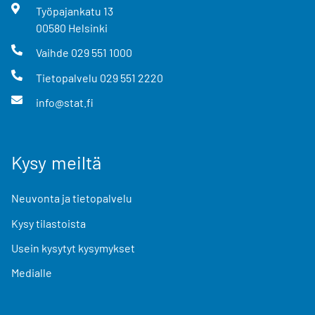
Työpajankatu
13
00580
Helsinki
Vaihde
029 551 1000
Tietopalvelu
029 551 2220
info@stat.fi
Kysy meiltä
Neuvonta ja tietopalvelu
Kysy tilastoista
Usein kysytyt kysymykset
Medialle