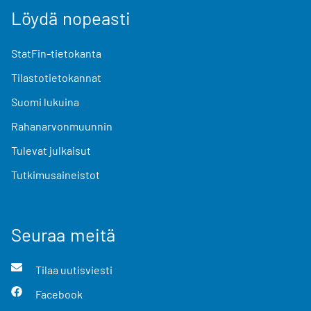
Löydä nopeasti
StatFin-tietokanta
Tilastotietokannat
Suomi lukuina
Rahanarvonmuunnin
Tulevat julkaisut
Tutkimusaineistot
Seuraa meitä
Tilaa uutisviesti
Facebook