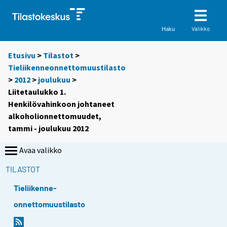
Valikko
Haku
Etusivu
>
Tilastot
>
Tieliikenneonnettomuustilasto
>
2012
>
joulukuu
>
Liitetaulukko 1.
Henkilövahinkoon johtaneet
alkoholionnettomuudet,
tammi - joulukuu 2012
Avaa valikko
TILASTOT
Tieliikenne-
onnettomuustilasto