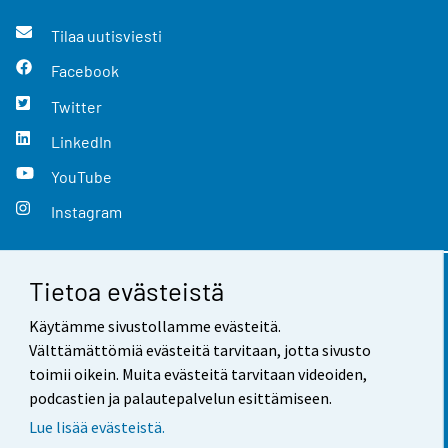
Tilaa uutisviesti
Facebook
Twitter
LinkedIn
YouTube
Instagram
Tietoa evästeistä
Yhteystiedot
Käytämme sivustollamme evästeitä.
Palaute
Välttämättömiä evästeitä tarvitaan, jotta sivusto
toimii oikein. Muita evästeitä tarvitaan videoiden,
Käyttöehdot
podcastien ja palautepalvelun esittämiseen.
Tietosuoja
Lue lisää evästeistä.