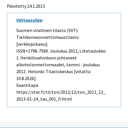
Päivitetty 24.1.2013
Viittausohje
:
Suomen virallinen tilasto (SVT):
Tieliikenneonnettomuustilasto
[verkkojulkaisu].
ISSN=1798-758X.
Joulukuu
2012, Liitetaulukko
1. Henkilövahinkoon johtaneet
alkoholionnettomuudet, tammi - joulukuu
2012 . Helsinki: Tilastokeskus [viitattu:
10.8.2026].
Saantitapa:
https://stat.fi/til/ton/2012/12/ton_2012_12_
2013-01-24_tau_001_fi.html