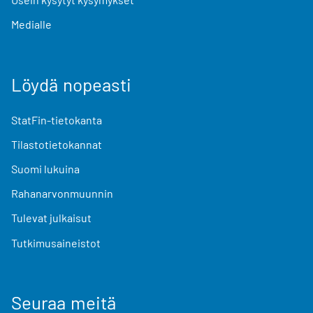
Medialle
Löydä nopeasti
StatFin-tietokanta
Tilastotietokannat
Suomi lukuina
Rahanarvonmuunnin
Tulevat julkaisut
Tutkimusaineistot
Seuraa meitä