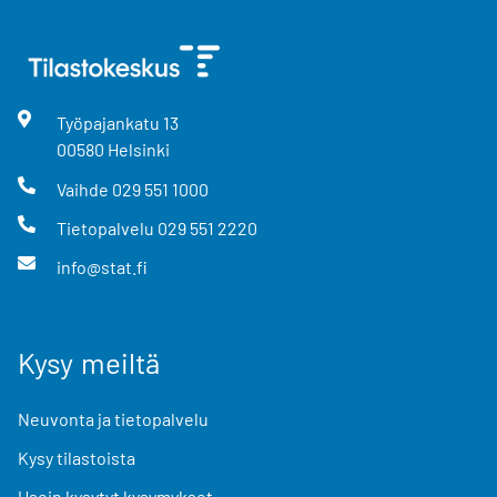
Työpajankatu
13
00580
Helsinki
Vaihde
029 551 1000
Tietopalvelu
029 551 2220
info@stat.fi
Kysy meiltä
Neuvonta ja tietopalvelu
Kysy tilastoista
Usein kysytyt kysymykset