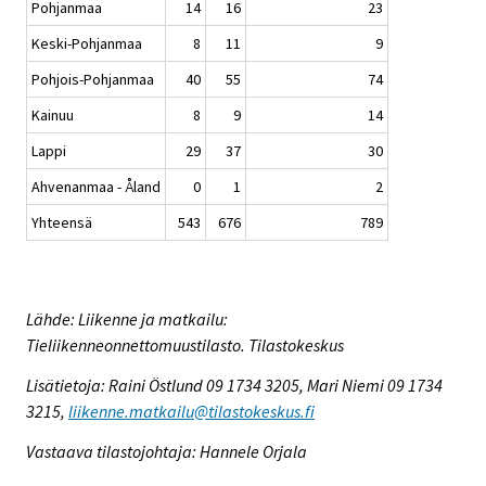
Pohjanmaa
14
16
23
Keski-Pohjanmaa
8
11
9
Pohjois-Pohjanmaa
40
55
74
Kainuu
8
9
14
Lappi
29
37
30
Ahvenanmaa - Åland
0
1
2
Yhteensä
543
676
789
Lähde: Liikenne ja matkailu:
Tieliikenneonnettomuustilasto. Tilastokeskus
Lisätietoja: Raini Östlund 09 1734 3205, Mari Niemi 09 1734
3215,
liikenne.matkailu@tilastokeskus.fi
Vastaava tilastojohtaja: Hannele Orjala