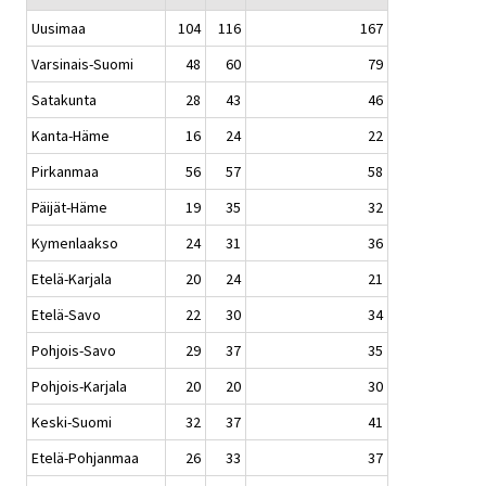
Uusimaa
104
116
167
Varsinais-Suomi
48
60
79
Satakunta
28
43
46
Kanta-Häme
16
24
22
Pirkanmaa
56
57
58
Päijät-Häme
19
35
32
Kymenlaakso
24
31
36
Etelä-Karjala
20
24
21
Etelä-Savo
22
30
34
Pohjois-Savo
29
37
35
Pohjois-Karjala
20
20
30
Keski-Suomi
32
37
41
Etelä-Pohjanmaa
26
33
37