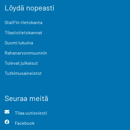
Löydä nopeasti
StatFin-tietokanta
Tilastotietokannat
Suomi lukuina
Rahanarvonmuunnin
Tulevat julkaisut
Tutkimusaineistot
Seuraa meitä
Tilaa uutisviesti
Facebook