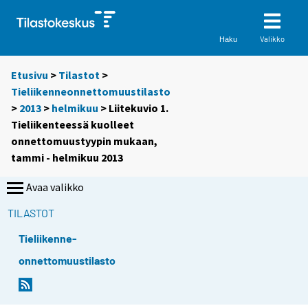
Valikko
Haku
Etusivu
>
Tilastot
>
Tieliikenneonnettomuustilasto
>
2013
>
helmikuu
> Liitekuvio 1.
Tieliikenteessä kuolleet
onnettomuustyypin mukaan,
tammi - helmikuu 2013
Avaa valikko
TILASTOT
Tieliikenne-
onnettomuustilasto