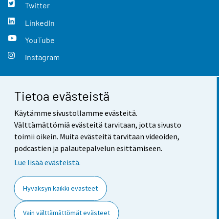
Twitter
LinkedIn
YouTube
Instagram
Tietoa evästeistä
Yhteystiedot
Käytämme sivustollamme evästeitä.
Palaute
Välttämättömiä evästeitä tarvitaan, jotta sivusto
toimii oikein. Muita evästeitä tarvitaan videoiden,
Käyttöehdot
podcastien ja palautepalvelun esittämiseen.
Tietosuoja
Lue lisää evästeistä.
Saavutettavuus
Hyväksyn kaikki evästeet
Tietoa sivustosta
Vain välttämättömät evästeet
Evästeasetukset