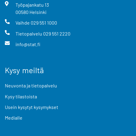
Työpajankatu
13
00580
Helsinki
Vaihde
029 551 1000
Tietopalvelu
029 551 2220
info@stat.fi
Kysy meiltä
Neuvonta ja tietopalvelu
Kysy tilastoista
Usein kysytyt kysymykset
Medialle