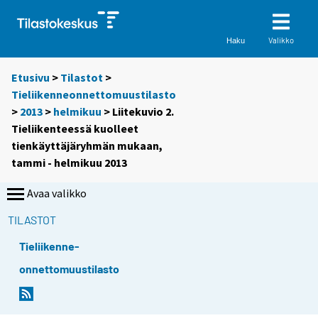
Valikko
Haku
Etusivu
>
Tilastot
>
Tieliikenneonnettomuustilasto
>
2013
>
helmikuu
> Liitekuvio 2.
Tieliikenteessä kuolleet
tienkäyttäjäryhmän mukaan,
tammi - helmikuu 2013
Avaa valikko
TILASTOT
Tieliikenne-
onnettomuustilasto