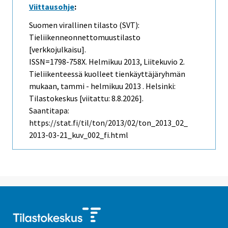
Viittausohje
:
Suomen virallinen tilasto (SVT):
Tieliikenneonnettomuustilasto
[verkkojulkaisu].
ISSN=1798-758X.
Helmikuu
2013, Liitekuvio 2.
Tieliikenteessä kuolleet tienkäyttäjäryhmän
mukaan, tammi - helmikuu 2013 . Helsinki:
Tilastokeskus [viitattu: 8.8.2026].
Saantitapa:
https://stat.fi/til/ton/2013/02/ton_2013_02_
2013-03-21_kuv_002_fi.html