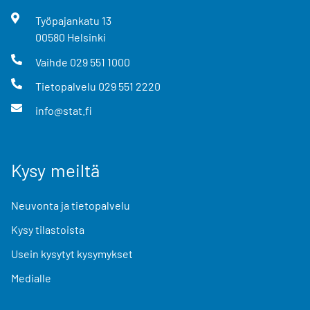
Työpajankatu
13
00580
Helsinki
Vaihde
029 551 1000
Tietopalvelu
029 551 2220
info@stat.fi
Kysy meiltä
Neuvonta ja tietopalvelu
Kysy tilastoista
Usein kysytyt kysymykset
Medialle