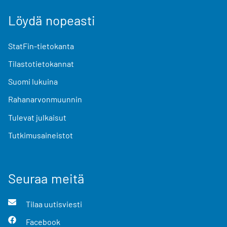
Löydä nopeasti
StatFin-tietokanta
Tilastotietokannat
Suomi lukuina
Rahanarvonmuunnin
Tulevat julkaisut
Tutkimusaineistot
Seuraa meitä
Tilaa uutisviesti
Facebook