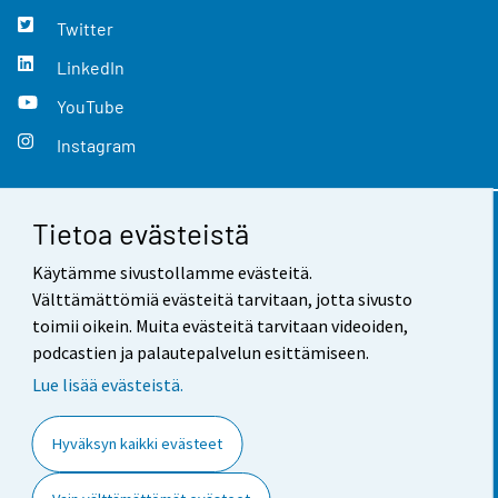
Twitter
LinkedIn
YouTube
Instagram
Tietoa evästeistä
Yhteystiedot
Käytämme sivustollamme evästeitä.
Palaute
Välttämättömiä evästeitä tarvitaan, jotta sivusto
toimii oikein. Muita evästeitä tarvitaan videoiden,
Käyttöehdot
podcastien ja palautepalvelun esittämiseen.
Tietosuoja
Lue lisää evästeistä.
Saavutettavuus
Hyväksyn kaikki evästeet
Tietoa sivustosta