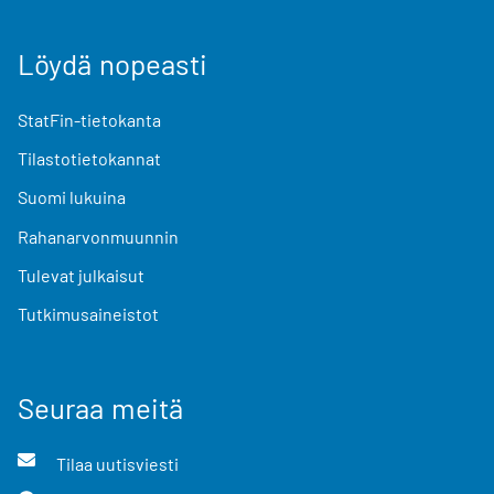
Löydä nopeasti
StatFin-tietokanta
Tilastotietokannat
Suomi lukuina
Rahanarvonmuunnin
Tulevat julkaisut
Tutkimusaineistot
Seuraa meitä
Tilaa uutisviesti