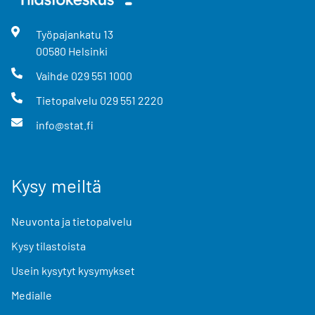
Työpajankatu
13
00580
Helsinki
Vaihde
029 551 1000
Tietopalvelu
029 551 2220
info@stat.fi
Kysy meiltä
Neuvonta ja tietopalvelu
Kysy tilastoista
Usein kysytyt kysymykset
Medialle