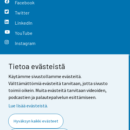
Facebook
Twitter
LinkedIn
YouTube
Instagram
Tietoa evästeistä
Yhteystiedot
Käytämme sivustollamme evästeitä.
Palaute
Välttämättömiä evästeitä tarvitaan, jotta sivusto
toimii oikein. Muita evästeitä tarvitaan videoiden,
Käyttöehdot
podcastien ja palautepalvelun esittämiseen.
Tietosuoja
Lue lisää evästeistä.
Saavutettavuus
Hyväksyn kaikki evästeet
Tietoa sivustosta