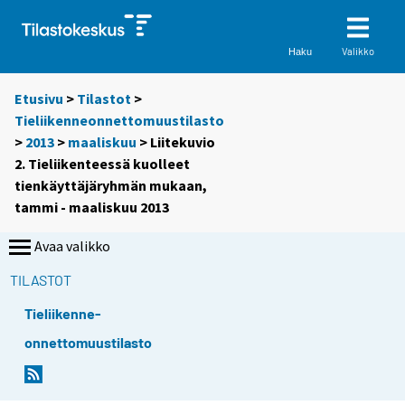
Valikko
Haku
Etusivu
>
Tilastot
>
Tieliikenneonnettomuustilasto
>
2013
>
maaliskuu
> Liitekuvio
2. Tieliikenteessä kuolleet
tienkäyttäjäryhmän mukaan,
tammi - maaliskuu 2013
Avaa valikko
TILASTOT
Tieliikenne-
onnettomuustilasto