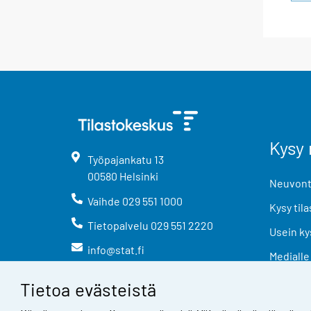
Kysy 
Työpajankatu
13
00580
Helsinki
Neuvonta
Vaihde
029 551 1000
Kysy tila
Tietopalvelu
029 551 2220
Usein ky
info@stat.fi
Medialle
Tietoa evästeistä