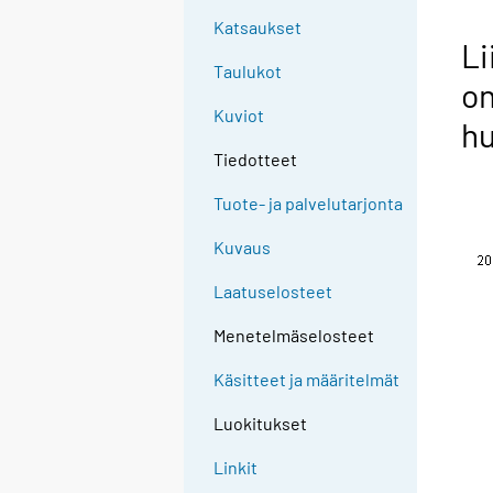
Katsaukset
Li
Taulukot
o
Kuviot
hu
Tiedotteet
Tuote- ja palvelutarjonta
Kuvaus
Laatuselosteet
Menetelmäselosteet
Käsitteet ja määritelmät
Luokitukset
Linkit