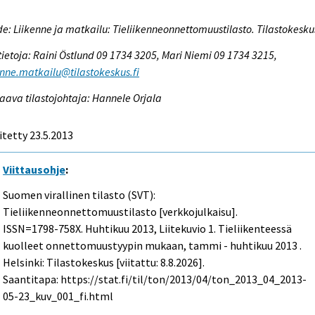
e: Liikenne ja matkailu: Tieliikenneonnettomuustilasto. Tilastokesku
tietoja: Raini Östlund 09 1734 3205, Mari Niemi 09 1734 3215,
enne.matkailu@tilastokeskus.fi
aava tilastojohtaja: Hannele Orjala
itetty 23.5.2013
Viittausohje
:
Suomen virallinen tilasto (SVT):
Tieliikenneonnettomuustilasto [verkkojulkaisu].
ISSN=1798-758X.
Huhtikuu
2013, Liitekuvio 1. Tieliikenteessä
kuolleet onnettomuustyypin mukaan, tammi - huhtikuu 2013 .
Helsinki: Tilastokeskus [viitattu: 8.8.2026].
Saantitapa: https://stat.fi/til/ton/2013/04/ton_2013_04_2013-
05-23_kuv_001_fi.html