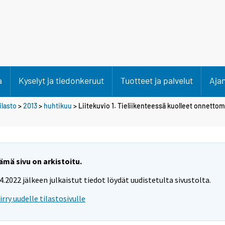
a
Kyselyt ja tiedonkeruut
Tuotteet ja palvelut
Aja
lasto
>
2013
>
huhtikuu
> Liitekuvio 1. Tieliikenteessä kuolleet onnetto
ämä sivu on arkistoitu.
.4.2022 jälkeen julkaistut tiedot löydät uudistetulta sivustolta.
iirry uudelle tilastosivulle