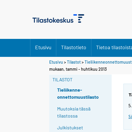
Etusivu
Tilastotieto
Tietoa tilastoist
Etusivu
>
Tilastot
>
Tieliikenneonnettomuusti
mukaan, tammi - huhtikuu 2013
TILASTOT
Tieliikenne-
T
onnettomuustilasto
5
Muutoksia tässä
tilastossa
S
Julkistukset