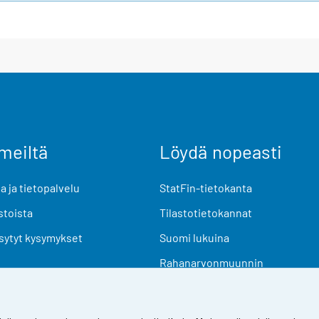
meiltä
Löydä nopeasti
 ja tietopalvelu
StatFin-tietokanta
stoista
Tilastotietokannat
sytyt kysymykset
Suomi lukuina
Rahanarvonmuunnin
Tulevat julkaisut
Tutkimusaineistot