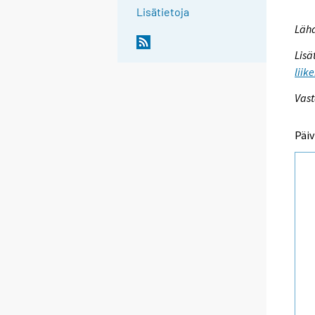
Lisätietoja
Lähd
Lisä
liik
Vast
Päiv