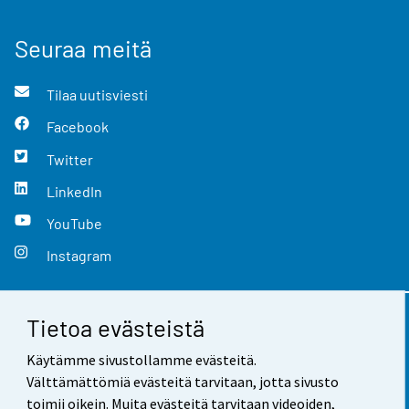
Seuraa meitä
Tilaa uutisviesti
Facebook
Twitter
LinkedIn
YouTube
Instagram
Tietoa evästeistä
Yhteystiedot
Käytämme sivustollamme evästeitä.
Palaute
Välttämättömiä evästeitä tarvitaan, jotta sivusto
toimii oikein. Muita evästeitä tarvitaan videoiden,
Käyttöehdot