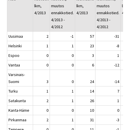
lkm,
muutos
lkm,
muutos
lkm, 
4/2013
ennakkotied.
4/2013
ennakkotied.
4/20
4/2013 -
4/2013 -
4/2012
4/2012
Uusimaa
2
-1
57
-31
Helsinki
1
1
23
-8
Espoo
0
0
3
1
Vantaa
0
0
6
-12
Varsinais-
Suomi
3
0
24
-14
Turku
1
1
14
7
Satakunta
2
1
26
1
Kanta-Häme
0
0
10
0
Pirkanmaa
2
1
31
-3
Tampere
0
0
11
-1