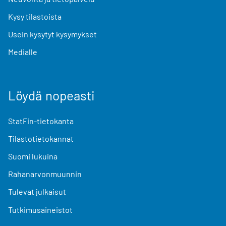
Kysy tilastoista
Usein kysytyt kysymykset
Medialle
Löydä nopeasti
StatFin-tietokanta
Tilastotietokannat
Suomi lukuina
Rahanarvonmuunnin
Tulevat julkaisut
Tutkimusaineistot