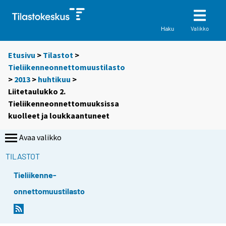
Valikko
Haku
Etusivu
>
Tilastot
>
Tieliikenneonnettomuustilasto
>
2013
>
huhtikuu
>
Liitetaulukko 2.
Tieliikenneonnettomuuksissa
kuolleet ja loukkaantuneet
Avaa valikko
TILASTOT
Tieliikenne-
onnettomuustilasto