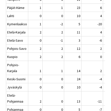
Päijät-Häme
1
1
23
6
Lahti
0
0
10
4
Kymenlaakso
1
-2
5
-20
Etelä-Karjala
2
2
11
4
Etelä-Savo
0
-1
3
-6
Pohjois-Savo
2
2
12
2
Kuopio
2
2
6
0
Pohjois-
Karjala
1
1
14
2
Keski-Suomi
0
0
24
-4
Jyväskylä
0
0
10
-4
Etelä-
Pohjanmaa
2
0
13
-11
Pohjanmaa
0
0
5
-7