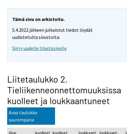
Tämä sivu on arkistoitu.
5.4.2022 jälkeen julkaistut tiedot löydät
uudistetulta sivustolta.
Siirry uudelle tilastosivulle
Liitetaulukko 2.
Tieliikenneonnettomuuksissa
kuolleet ja loukkaantuneet
Avaa taulukko
suurempana
Alue
kuolleet
kuolleet,
loukkaant.
loukkaant.,
kuol