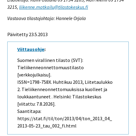
3215,
liikenne.matkailu@tilastokeskus.fi
Vastaava tilastojohtaja: Hannele Orjala
Päivitetty 23.5.2013
Viittausohje
:
Suomen virallinen tilasto (SVT):
Tieliikenneonnettomuustilasto
[verkkojulkaisu].
ISSN=1798-758X.
Huhtikuu
2013, Liitetaulukko
2. Tieliikenneonnettomuuksissa kuolleet ja
loukkaantuneet . Helsinki: Tilastokeskus
[viitattu: 7.8.2026].
Saantitapa:
https://stat.fi/til/ton/2013/04/ton_2013_04_
2013-05-23_tau_002_fi.html