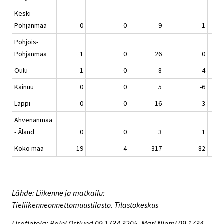
Keski-
Pohjanmaa
0
0
9
1
Pohjois-
Pohjanmaa
1
0
26
0
Oulu
1
0
8
-4
Kainuu
0
0
5
-6
Lappi
0
0
16
3
Ahvenanmaa
- Åland
0
0
3
1
Koko maa
19
4
317
-82
Lähde: Liikenne ja matkailu:
Tieliikenneonnettomuustilasto. Tilastokeskus
Lisätietoja: Raini Östlund 09 1734 3205, Mari Niemi 09 1734