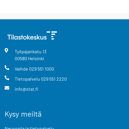
Työpajankatu
13
00580
Helsinki
Vaihde
029 551 1000
Tietopalvelu
029 551 2220
info@stat.fi
Kysy meiltä
Neuvonta ja tietopalvelu