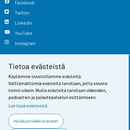
Facebook
Twitter
LinkedIn
YouTube
Instagram
Tietoa evästeistä
Yhteystiedot
Käytämme sivustollamme evästeitä.
Palaute
Välttämättömiä evästeitä tarvitaan, jotta sivusto
toimii oikein. Muita evästeitä tarvitaan videoiden,
Käyttöehdot
podcastien ja palautepalvelun esittämiseen.
Tietosuoja
Lue lisää evästeistä.
Saavutettavuus
Hyväksyn kaikki evästeet
Tietoa sivustosta