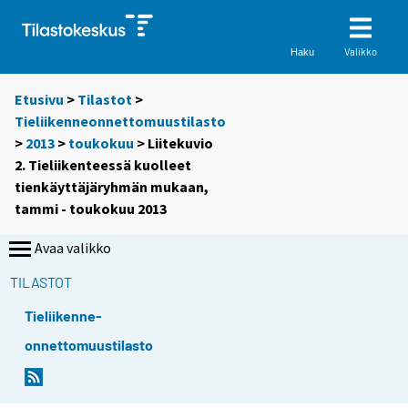
Valikko
Haku
Etusivu
>
Tilastot
>
Tieliikenneonnettomuustilasto
>
2013
>
toukokuu
> Liitekuvio
2. Tieliikenteessä kuolleet
tienkäyttäjäryhmän mukaan,
tammi - toukokuu 2013
Avaa valikko
TILASTOT
Tieliikenne-
onnettomuustilasto