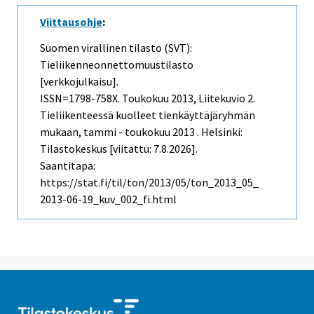
Viittausohje
:
Suomen virallinen tilasto (SVT):
Tieliikenneonnettomuustilasto
[verkkojulkaisu].
ISSN=1798-758X.
Toukokuu
2013, Liitekuvio 2.
Tieliikenteessä kuolleet tienkäyttäjäryhmän
mukaan, tammi - toukokuu 2013 . Helsinki:
Tilastokeskus [viitattu: 7.8.2026].
Saantitapa:
https://stat.fi/til/ton/2013/05/ton_2013_05_
2013-06-19_kuv_002_fi.html