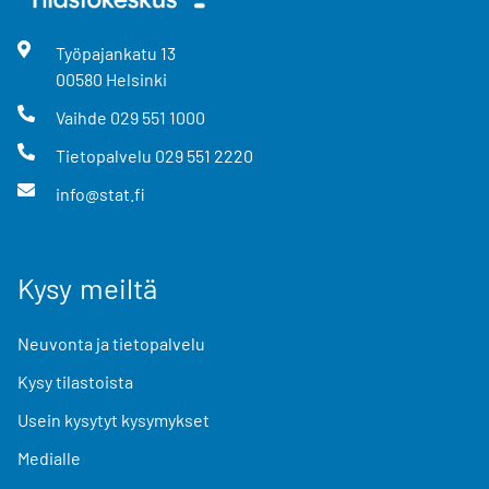
Työpajankatu
13
00580
Helsinki
Vaihde
029 551 1000
Tietopalvelu
029 551 2220
info@stat.fi
Kysy meiltä
Neuvonta ja tietopalvelu
Kysy tilastoista
Usein kysytyt kysymykset
Medialle