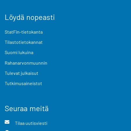
Löydä nopeasti
StatFin-tietokanta
Tilastotietokannat
Suomi lukuina
Rahanarvonmuunnin
Tulevat julkaisut
Tutkimusaineistot
Seuraa meitä
Tilaa uutisviesti