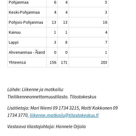
Pohjanmaa
6
4
5
Keski-Pohjanmaa
4
4
3
Pohjois-Pohjanmaa
13
13
16
Kainuu
1
1
4
Lappi
3
8
7
Ahvenanmaa - Åland
0
0
1
Yhteensä
156
171
203
Lähde: Liikenne ja matkailu:
Tieliikenneonnettomuustilasto. Tilastokeskus
Lisätietoja: Mari Niemi 09 1734 3215, Matti Kokkonen 09
1734 3770,
liikenne.matkailu@tilastokeskus.fi
Vastaava tilastojohtaja: Hannele Orjala