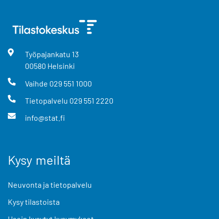
Työpajankatu
13
00580
Helsinki
Vaihde
029 551 1000
Tietopalvelu
029 551 2220
info@stat.fi
Kysy meiltä
Neuvonta ja tietopalvelu
Kysy tilastoista
Usein kysytyt kysymykset