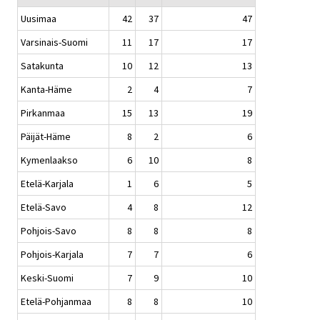
Uusimaa
42
37
47
Varsinais-Suomi
11
17
17
Satakunta
10
12
13
Kanta-Häme
2
4
7
Pirkanmaa
15
13
19
Päijät-Häme
8
2
6
Kymenlaakso
6
10
8
Etelä-Karjala
1
6
5
Etelä-Savo
4
8
12
Pohjois-Savo
8
8
8
Pohjois-Karjala
7
7
6
Keski-Suomi
7
9
10
Etelä-Pohjanmaa
8
8
10