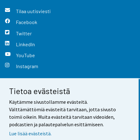
Tilaa uutisviesti
Facebook
Twitter
LinkedIn
YouTube
Instagram
Tietoa evästeistä
Yhteystiedot
Käytämme sivustollamme evästeitä.
Palaute
Välttämättömiä evästeitä tarvitaan, jotta sivusto
toimii oikein. Muita evästeitä tarvitaan videoiden,
Käyttöehdot
podcastien ja palautepalvelun esittämiseen.
Tietosuoja
Lue lisää evästeistä.