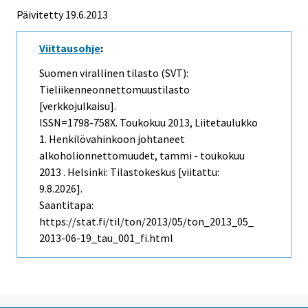
Päivitetty 19.6.2013
Viittausohje
:
Suomen virallinen tilasto (SVT):
Tieliikenneonnettomuustilasto
[verkkojulkaisu].
ISSN=1798-758X.
Toukokuu
2013, Liitetaulukko
1. Henkilövahinkoon johtaneet
alkoholionnettomuudet, tammi - toukokuu
2013 . Helsinki: Tilastokeskus [viitattu:
9.8.2026].
Saantitapa:
https://stat.fi/til/ton/2013/05/ton_2013_05_
2013-06-19_tau_001_fi.html