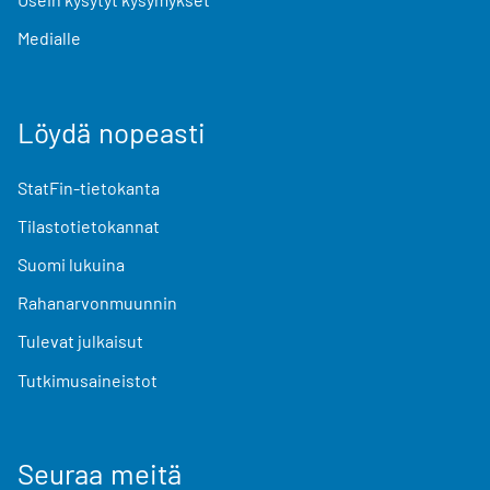
Medialle
Löydä nopeasti
StatFin-tietokanta
Tilastotietokannat
Suomi lukuina
Rahanarvonmuunnin
Tulevat julkaisut
Tutkimusaineistot
Seuraa meitä