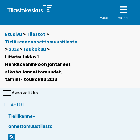
Valikko
Haku
Etusivu
>
Tilastot
>
Tieliikenneonnettomuustilasto
>
2013
>
toukokuu
>
Liitetaulukko 1.
Henkilövahinkoon johtaneet
alkoholionnettomuudet,
tammi - toukokuu 2013
Avaa valikko
TILASTOT
Tieliikenne-
onnettomuustilasto