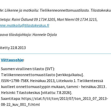
e: Liikenne ja matkailu: Tieliikenneonnettomuustilasto. Tilastokesku
tietoja: Raini Östlund 09 1734 3205, Mari Niemi 09 1734 3215,
enne.matkailu@tilastokeskus.fi
aava tilastojohtaja: Hannele Orjala
itetty 22.8.2013
Viittausohje
:
Suomen virallinen tilasto (SVT):
Tieliikenneonnettomuustilasto [verkkojulkaisu].
ISSN=1798-758X.
Heinäkuu
2013, Liitekuvio 1. Tieliikenteessä
kuolleet onnettomuustyypin mukaan, tammi - heinäkuu 2013 .
Helsinki: Tilastokeskus [viitattu: 7.8.2026].
Saantitapa: https://stat.fi/til/ton/2013/07/ton_2013_07_2013-
08-22_kuv_001_fi.html