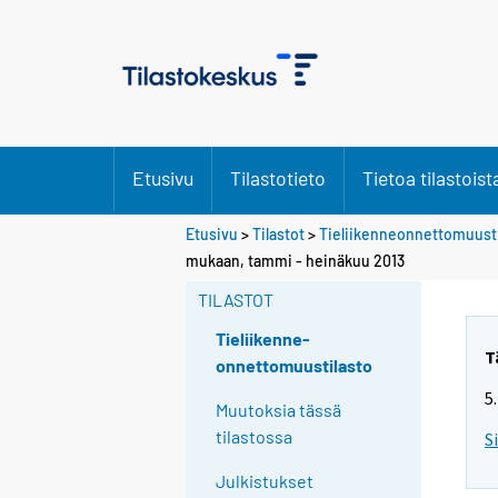
Etusivu
Tilastotieto
Tietoa tilastoist
Etusivu
>
Tilastot
>
Tieliikenneonnettomuusti
mukaan, tammi - heinäkuu 2013
TILASTOT
Tieliikenne-
T
onnettomuustilasto
5
Muutoksia tässä
tilastossa
S
Julkistukset