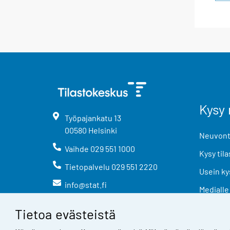
Kysy 
Työpajankatu
13
00580
Helsinki
Neuvonta
Vaihde
029 551 1000
Kysy tila
Tietopalvelu
029 551 2220
Usein ky
info@stat.fi
Medialle
Tietoa evästeistä