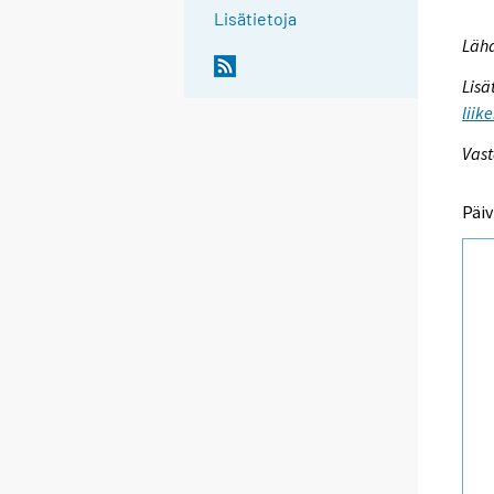
Lisätietoja
Lähd
Lisä
liik
Vast
Päiv