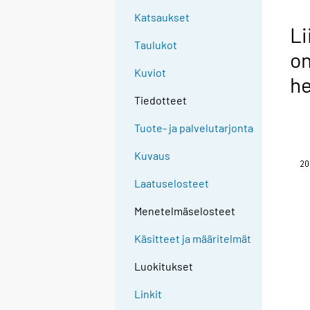
Katsaukset
Li
Taulukot
o
Kuviot
he
Tiedotteet
Tuote- ja palvelutarjonta
Kuvaus
Laatuselosteet
Menetelmäselosteet
Käsitteet ja määritelmät
Luokitukset
Linkit