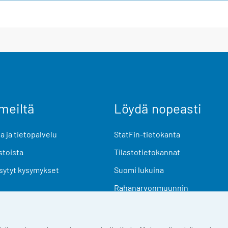
meiltä
Löydä nopeasti
 ja tietopalvelu
StatFin-tietokanta
stoista
Tilastotietokannat
sytyt kysymykset
Suomi lukuina
Rahanarvonmuunnin
Tulevat julkaisut
Tutkimusaineistot