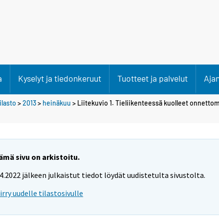
a
Kyselyt ja tiedonkeruut
Tuotteet ja palvelut
Aja
lasto
>
2013
>
heinäkuu
> Liitekuvio 1. Tieliikenteessä kuolleet onnett
ämä sivu on arkistoitu.
.4.2022 jälkeen julkaistut tiedot löydät uudistetulta sivustolta.
iirry uudelle tilastosivulle