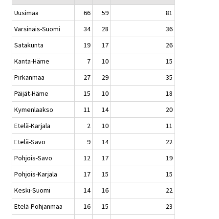
Uusimaa
66
59
81
Varsinais-Suomi
34
28
36
Satakunta
19
17
26
Kanta-Häme
7
10
15
Pirkanmaa
27
29
35
Päijät-Häme
15
10
18
Kymenlaakso
11
14
20
Etelä-Karjala
2
10
11
Etelä-Savo
9
14
22
Pohjois-Savo
12
17
19
Pohjois-Karjala
17
15
15
Keski-Suomi
14
16
22
Etelä-Pohjanmaa
16
15
23