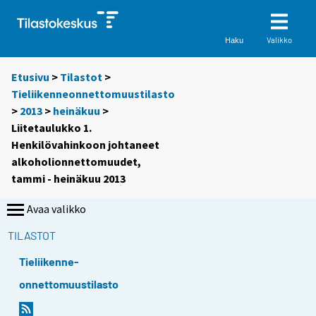
Valikko
Haku
Etusivu
>
Tilastot
>
Tieliikenneonnettomuustilasto
>
2013
>
heinäkuu
>
Liitetaulukko 1.
Henkilövahinkoon johtaneet
alkoholionnettomuudet,
tammi - heinäkuu 2013
Avaa valikko
TILASTOT
Tieliikenne-
onnettomuustilasto