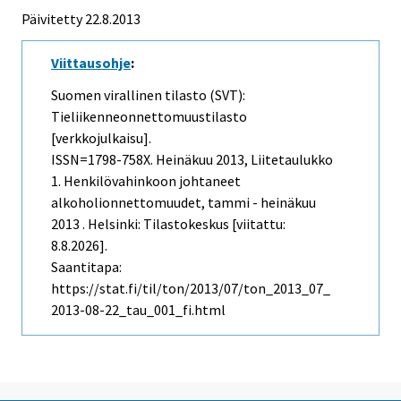
Päivitetty 22.8.2013
Viittausohje
:
Suomen virallinen tilasto (SVT):
Tieliikenneonnettomuustilasto
[verkkojulkaisu].
ISSN=1798-758X.
Heinäkuu
2013, Liitetaulukko
1. Henkilövahinkoon johtaneet
alkoholionnettomuudet, tammi - heinäkuu
2013 . Helsinki: Tilastokeskus [viitattu:
8.8.2026].
Saantitapa:
https://stat.fi/til/ton/2013/07/ton_2013_07_
2013-08-22_tau_001_fi.html