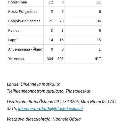
Pohjanmaa
12
9
11
Keski-Pohjanmaa
5
6
6
Pohjois-Pohjanmaa
21
20
36
Kainuu
3
3
6
Lappi
14
16
15
Ahvenanmaa - Åland
0
0
1
Yhteensä
304
308
417
Lähde: Liikenne ja matkailu:
Tieliikenneonnettomuustilasto. Tilastokeskus
Lisätietoja: Raini Östlund 09 1734 3205, Mari Niemi 09 1734
3215,
liikenne.matkailu@tilastokeskus.fi
Vastaava tilastojohtaja: Hannele Orjala