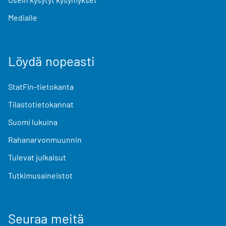
Medialle
Löydä nopeasti
StatFin-tietokanta
Tilastotietokannat
Suomi lukuina
Rahanarvonmuunnin
Tulevat julkaisut
Tutkimusaineistot
Seuraa meitä