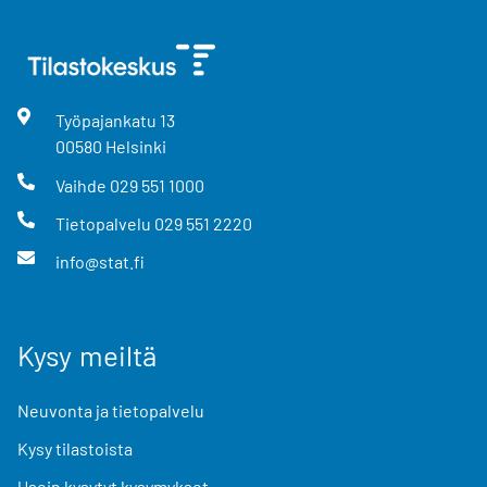
Työpajankatu
13
00580
Helsinki
Vaihde
029 551 1000
Tietopalvelu
029 551 2220
info@stat.fi
Kysy meiltä
Neuvonta ja tietopalvelu
Kysy tilastoista
Usein kysytyt kysymykset