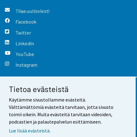
Tilaa uutisviesti
Facebook
Twitter
LinkedIn
YouTube
Instagram
Tietoa evästeistä
Yhteystiedot
Käytämme sivustollamme evästeitä.
Palaute
Välttämättömiä evästeitä tarvitaan, jotta sivusto
toimii oikein. Muita evästeitä tarvitaan videoiden,
Käyttöehdot
podcastien ja palautepalvelun esittämiseen.
Tietosuoja
Lue lisää evästeistä.