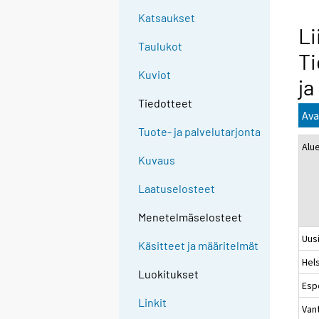
Katsaukset
Li
Taulukot
Ti
Kuviot
ja
Tiedotteet
Ava
Tuote- ja palvelutarjonta
Alu
Kuvaus
Laatuselosteet
Menetelmäselosteet
Uus
Käsitteet ja määritelmät
Hels
Luokitukset
Esp
Linkit
Van