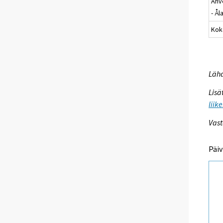
Ahv
- Ål
Kok
Lähd
Lisä
liik
Vast
Päiv