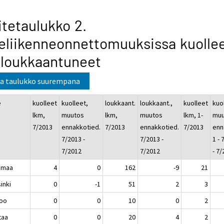
itetaulukko 2.
eliikenneonnettomuuksissa kuolle
 loukkaantuneet
a taulukko suurempana
e
kuolleet
kuolleet,
loukkaant.
loukkaant.,
kuolleet
kuo
lkm,
muutos
lkm,
muutos
lkm, 1-
muu
7/2013
ennakkotied.
7/2013
ennakkotied.
7/2013
enn
7/2013 -
7/2013 -
1 - 
7/2012
7/2012
- 7
imaa
4
0
162
-9
21
inki
0
-1
51
2
3
oo
0
0
10
0
2
taa
0
0
20
4
2