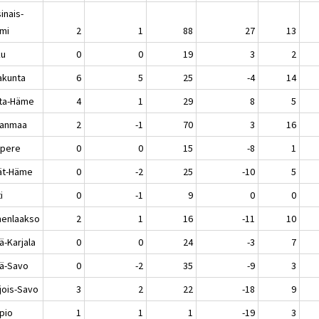
inais-
mi
2
1
88
27
13
ku
0
0
19
3
2
akunta
6
5
25
-4
14
ta-Häme
4
1
29
8
5
kanmaa
2
-1
70
3
16
pere
0
0
15
-8
1
jät-Häme
0
-2
25
-10
5
i
0
-1
9
0
0
enlaakso
2
1
16
-11
10
ä-Karjala
0
0
24
-3
7
lä-Savo
0
-2
35
-9
3
jois-Savo
3
2
22
-18
9
pio
1
1
1
-19
3