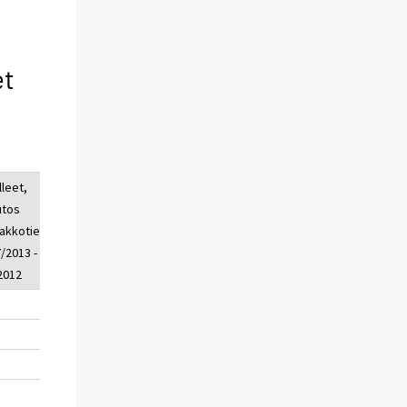
et
lleet,
loukkaant.
loukkaant.,
tos
lkm, 1 -
muutos
akkotied.
7/2013
ennakkotied.
7/2013 - 1
1 - 7/2013 - 1
/2012
- 7/2012
-6
810
-105
-3
286
-7
-1
58
-5
1
117
-10