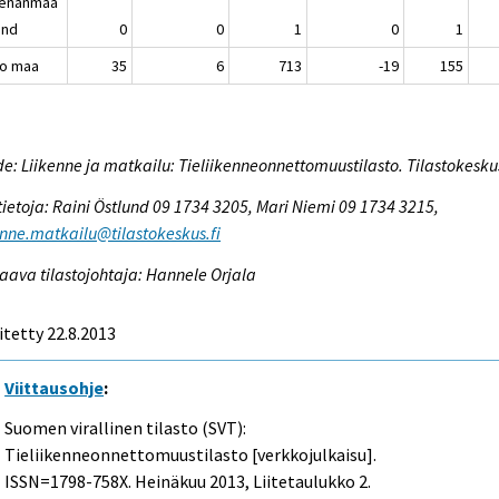
enanmaa
and
0
0
1
0
1
o maa
35
6
713
-19
155
e: Liikenne ja matkailu: Tieliikenneonnettomuustilasto. Tilastokesku
tietoja: Raini Östlund 09 1734 3205, Mari Niemi 09 1734 3215,
enne.matkailu@tilastokeskus.fi
aava tilastojohtaja: Hannele Orjala
itetty 22.8.2013
Viittausohje
:
Suomen virallinen tilasto (SVT):
Tieliikenneonnettomuustilasto [verkkojulkaisu].
ISSN=1798-758X.
Heinäkuu
2013, Liitetaulukko 2.