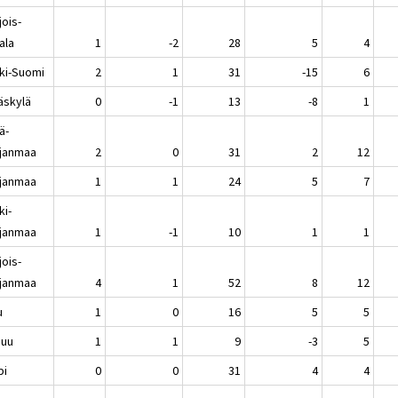
jois-
ala
1
-2
28
5
4
ki-Suomi
2
1
31
-15
6
äskylä
0
-1
13
-8
1
ä-
janmaa
2
0
31
2
12
janmaa
1
1
24
5
7
ki-
janmaa
1
-1
10
1
1
jois-
janmaa
4
1
52
8
12
u
1
0
16
5
5
nuu
1
1
9
-3
5
pi
0
0
31
4
4