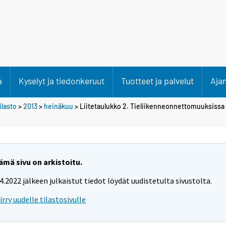
a
Kyselyt ja tiedonkeruut
Tuotteet ja palvelut
Aja
lasto
>
2013
>
heinäkuu
> Liitetaulukko 2. Tieliikenneonnettomuuksissa k
ämä sivu on arkistoitu.
.4.2022 jälkeen julkaistut tiedot löydät uudistetulta sivustolta.
iirry uudelle tilastosivulle