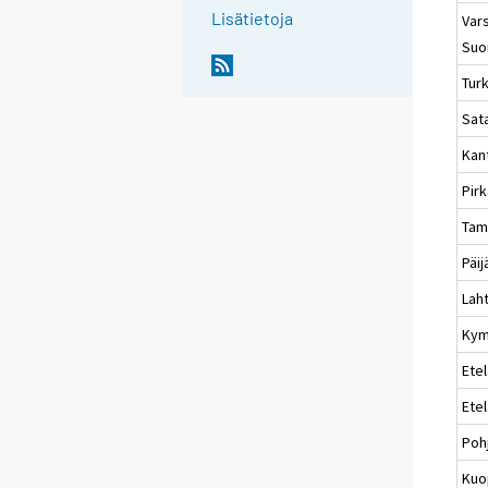
Lisätietoja
Vars
Suo
Tur
Sat
Kan
Pir
Tam
Päi
Laht
Kym
Etel
Ete
Poh
Kuo