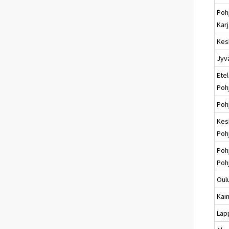
Poh
Karj
Kes
Jyv
Etel
Poh
Poh
Kes
Poh
Poh
Poh
Oul
Kai
Lap