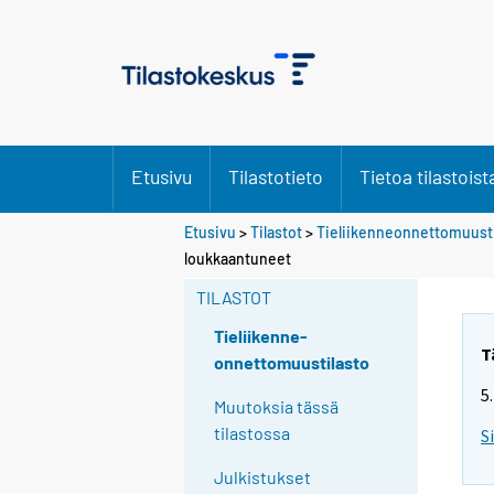
Etusivu
Tilastotieto
Tietoa tilastoist
Etusivu
>
Tilastot
>
Tieliikenneonnettomuusti
loukkaantuneet
TILASTOT
Tieliikenne-
T
onnettomuustilasto
5
Muutoksia tässä
tilastossa
S
Julkistukset