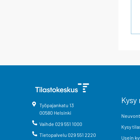
Kysy 
Työpajankatu
13
00580
Helsinki
Neuvonta
Vaihde
029 551 1000
Kysy tila
Tietopalvelu
029 551 2220
Usein ky