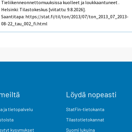
Tieliikenneonnettomuuksissa kuolleet ja loukkaantuneet .
Helsinki: Tilastokeskus [viitattu: 9.8.2026].
Saantitapa: https://stat.fi/til/ton/2013/07/ton_2013_07_2013-
08-22_tau_002_fi.html
meiltä
Löydä nopeasti
 ja tietopalvelu
StatFin-tietokanta
stoista
Tilastotietokannat
sytyt kysymykset
Suomi lukuina