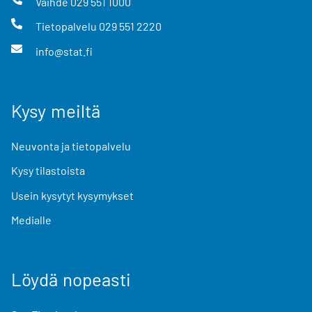
Vaihde
029 551 1000
Tietopalvelu
029 551 2220
info@stat.fi
Kysy meiltä
Neuvonta ja tietopalvelu
Kysy tilastoista
Usein kysytyt kysymykset
Medialle
Löydä nopeasti