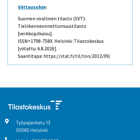
Viittausohje
:
Suomen virallinen tilasto (SVT):
Tieliikenneonnettomuustilasto
[verkkojulkaisu].
ISSN=1798-758X. Helsinki: Tilastokeskus
[viitattu: 6.8.2026].
Saantitapa: https://stat.fi/til/ton/2013/09/
Työpajankatu
13
00580
Helsinki