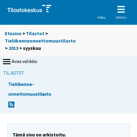
Valikko
Haku
Etusivu
>
Tilastot
>
Tieliikenneonnettomuustilasto
>
2013
>
syyskuu
Avaa valikko
TILASTOT
Tieliikenne-
onnettomuustilasto
Tämä sivu on arkistoitu.