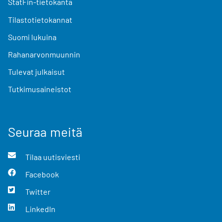
StatFin-tietokanta
Tilastotietokannat
Suomi lukuina
Rahanarvonmuunnin
Tulevat julkaisut
Tutkimusaineistot
Seuraa meitä
Tilaa uutisviesti
Facebook
Twitter
LinkedIn