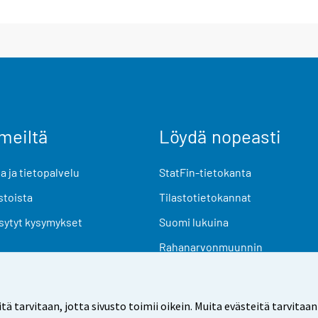
meiltä
Löydä nopeasti
 ja tietopalvelu
StatFin-tietokanta
stoista
Tilastotietokannat
sytyt kysymykset
Suomi lukuina
Rahanarvonmuunnin
Tulevat julkaisut
Tutkimusaineistot
arvitaan, jotta sivusto toimii oikein. Muita evästeitä tarvitaan