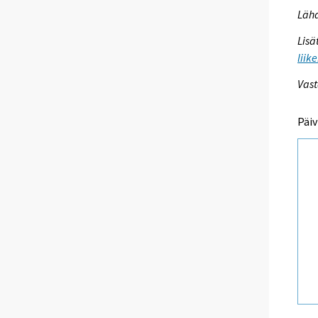
Lähd
Lisä
liik
Vast
Päiv