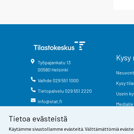
Kysy 
Työpajankatu
13
00580
Helsinki
Neuvonta
Vaihde
029 551 1000
Kysy tila
Tietopalvelu
029 551 2220
Usein ky
info@stat.fi
Medialle
Tietoa evästeistä
Käytämme sivustollamme evästeitä. Välttämättömiä evästeitä t