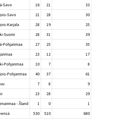
lä-Savo
16
21
33
jois-Savo
21
28
30
ois-Karjala
28
19
25
ki-Suomi
28
31
39
lä-Pohjanmaa
27
25
35
janmaa
23
12
17
ki-Pohjanmaa
10
7
8
jois-Pohjanmaa
40
37
61
nuu
7
8
9
pi
23
28
29
enanmaa - Åland
1
0
1
eensä
530
510
680