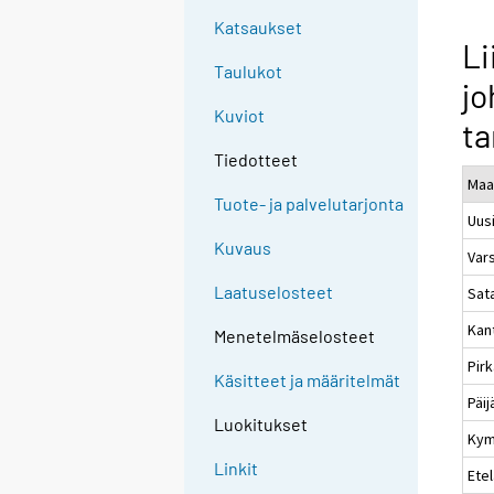
Katsaukset
Li
Taulukot
jo
Kuviot
ta
Tiedotteet
Maa
Tuote- ja palvelutarjonta
Uus
Kuvaus
Var
Laatuselosteet
Sat
Kan
Menetelmäselosteet
Pir
Käsitteet ja määritelmät
Päi
Luokitukset
Kym
Linkit
Etel