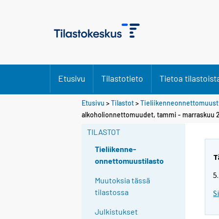
Etusivu
Tilastotieto
Tietoa tilastoist
Etusivu
>
Tilastot
>
Tieliikenneonnettomuusti
alkoholionnettomuudet, tammi - marraskuu 
TILASTOT
Tieliikenne-
T
onnettomuustilasto
5
Muutoksia tässä
tilastossa
S
Julkistukset