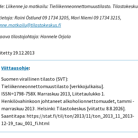
e: Liikenne ja matkailu: Tieliikenneonnettomuustilasto. Tilastokesku
tietoja: Raini Östlund 09 1734 3205, Mari Niemi 09 1734 3215,
enne.matkailu@tilastokeskus.fi
aava tilastojohtaja: Hannele Orjala
itetty 19.12.2013
Viittausohje
:
Suomen virallinen tilasto (SVT):
Tieliikenneonnettomuustilasto [verkkojulkaisu].
ISSN=1798-758X.
Marraskuu
2013, Liitetaulukko 1.
Henkilövahinkoon johtaneet alkoholionnettomuudet, tammi -
marraskuu 2013 . Helsinki: Tilastokeskus [viitattu: 8.8.2026].
Saantitapa: https://stat.fi/til/ton/2013/11/ton_2013_11_2013-
12-19_tau_001_fi.html