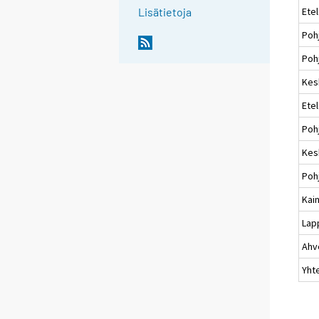
Ete
Lisätietoja
Poh
Pohj
Kes
Ete
Poh
Kes
Poh
Kai
Lap
Ahv
Yht