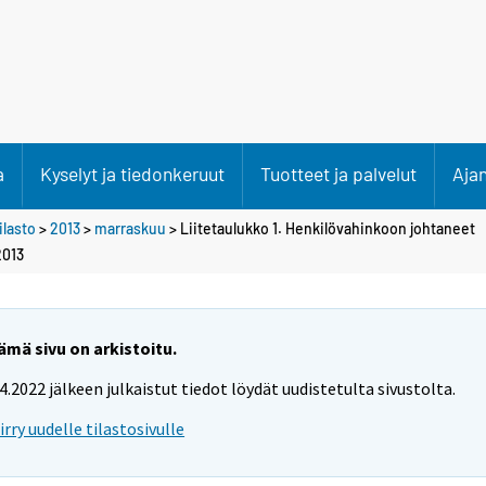
a
Kyselyt ja tiedonkeruut
Tuotteet ja palvelut
Aja
lasto
>
2013
>
marraskuu
> Liitetaulukko 1. Henkilövahinkoon johtaneet
2013
ämä sivu on arkistoitu.
.4.2022 jälkeen julkaistut tiedot löydät uudistetulta sivustolta.
iirry uudelle tilastosivulle