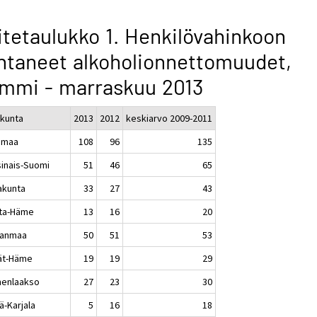
itetaulukko 1. Henkilövahinkoon
htaneet alkoholionnettomuudet,
mmi - marraskuu 2013
kunta
2013
2012
keskiarvo 2009-2011
imaa
108
96
135
sinais-Suomi
51
46
65
akunta
33
27
43
ta-Häme
13
16
20
kanmaa
50
51
53
jät-Häme
19
19
29
enlaakso
27
23
30
ä-Karjala
5
16
18