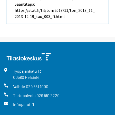
Saantitapa:
https://stat.fi/til/ton/2013/11/ton_2013_11_
2013-12-19_tau_003_fi.html
Työpajankatu
13
00580
Helsinki
Vaihde
029 551 1000
Tietopalvelu
029 551 2220
info@stat.fi