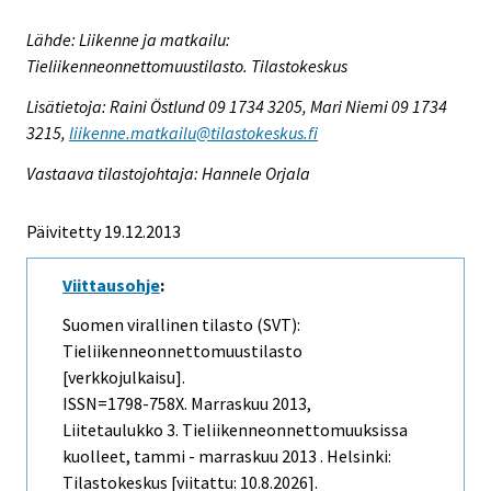
Lähde: Liikenne ja matkailu:
Tieliikenneonnettomuustilasto. Tilastokeskus
Lisätietoja: Raini Östlund 09 1734 3205, Mari Niemi 09 1734
3215,
liikenne.matkailu@tilastokeskus.fi
Vastaava tilastojohtaja: Hannele Orjala
Päivitetty 19.12.2013
Viittausohje
:
Suomen virallinen tilasto (SVT):
Tieliikenneonnettomuustilasto
[verkkojulkaisu].
ISSN=1798-758X.
Marraskuu
2013,
Liitetaulukko 3. Tieliikenneonnettomuuksissa
kuolleet, tammi - marraskuu 2013 . Helsinki:
Tilastokeskus [viitattu: 10.8.2026].