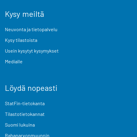
Kysy meiltä
Neuvonta ja tietopalvelu
Kysy tilastoista
Usein kysytyt kysymykset
Medialle
Löydä nopeasti
StatFin-tietokanta
Tilastotietokannat
Suomi lukuina
Rahanarvonmuunnin