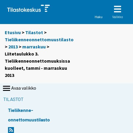
Valikko
Haku
Etusivu
>
Tilastot
>
Tieliikenneonnettomuustilasto
>
2013
>
marraskuu
>
Liitetaulukko 3.
Tieliikenneonnettomuuksissa
kuolleet, tammi - marraskuu
2013
Avaa valikko
TILASTOT
Tieliikenne-
onnettomuustilasto