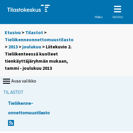
Valikko
Haku
Etusivu
>
Tilastot
>
Tieliikenneonnettomuustilasto
>
2013
>
joulukuu
> Liitekuvio 2.
Tieliikenteessä kuolleet
tienkäyttäjäryhmän mukaan,
tammi - joulukuu 2013
Avaa valikko
TILASTOT
Tieliikenne-
onnettomuustilasto