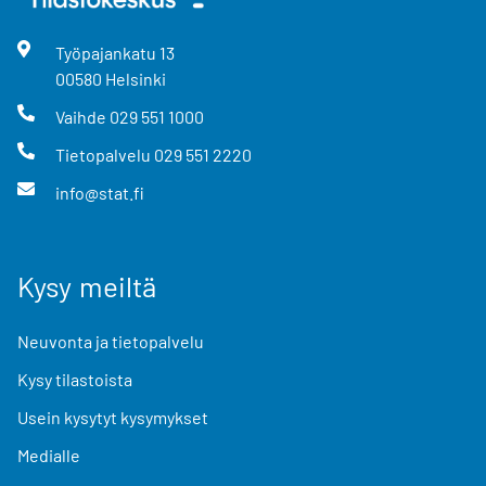
Työpajankatu
13
00580
Helsinki
Vaihde
029 551 1000
Tietopalvelu
029 551 2220
info@stat.fi
Kysy meiltä
Neuvonta ja tietopalvelu
Kysy tilastoista
Usein kysytyt kysymykset
Medialle