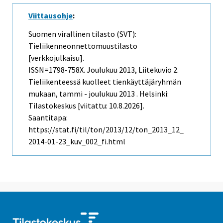
Viittausohje
:
Suomen virallinen tilasto (SVT):
Tieliikenneonnettomuustilasto
[verkkojulkaisu].
ISSN=1798-758X.
Joulukuu
2013, Liitekuvio 2.
Tieliikenteessä kuolleet tienkäyttäjäryhmän
mukaan, tammi - joulukuu 2013 . Helsinki:
Tilastokeskus [viitattu: 10.8.2026].
Saantitapa:
https://stat.fi/til/ton/2013/12/ton_2013_12_
2014-01-23_kuv_002_fi.html