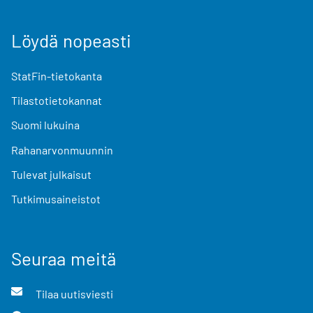
Löydä nopeasti
StatFin-tietokanta
Tilastotietokannat
Suomi lukuina
Rahanarvonmuunnin
Tulevat julkaisut
Tutkimusaineistot
Seuraa meitä
Tilaa uutisviesti