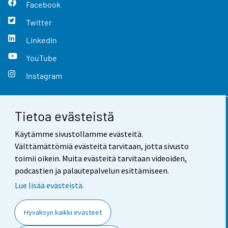
Facebook
Twitter
LinkedIn
YouTube
Instagram
Tietoa evästeistä
Yhteystiedot
Käytämme sivustollamme evästeitä.
Palaute
Välttämättömiä evästeitä tarvitaan, jotta sivusto
toimii oikein. Muita evästeitä tarvitaan videoiden,
Käyttöehdot
podcastien ja palautepalvelun esittämiseen.
Tietosuoja
Lue lisää evästeistä.
Saavutettavuus
Hyväksyn kaikki evästeet
Tietoa sivustosta