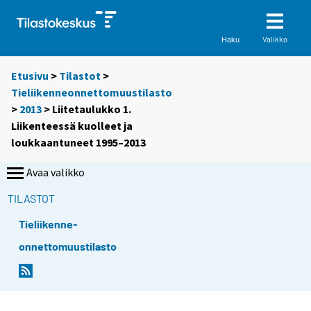
Valikko
Haku
Etusivu
>
Tilastot
>
Tieliikenneonnettomuustilasto
>
2013
> Liitetaulukko 1.
Liikenteessä kuolleet ja
loukkaantuneet 1995–2013
Avaa valikko
TILASTOT
Tieliikenne-
onnettomuustilasto