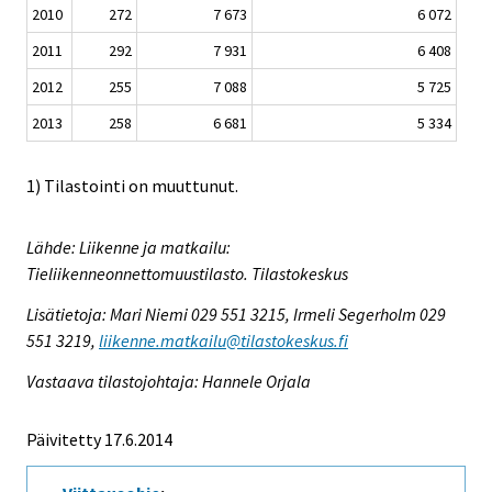
2010
272
7 673
6 072
2011
292
7 931
6 408
2012
255
7 088
5 725
2013
258
6 681
5 334
1) Tilastointi on muuttunut.
Lähde: Liikenne ja matkailu:
Tieliikenneonnettomuustilasto. Tilastokeskus
Lisätietoja: Mari Niemi 029 551 3215, Irmeli Segerholm 029
551 3219,
liikenne.matkailu@tilastokeskus.fi
Vastaava tilastojohtaja: Hannele Orjala
Päivitetty 17.6.2014