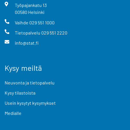
Työpajankatu
13
00580
Helsinki
Vaihde
029 551 1000
Tietopalvelu
029 551 2220
info@stat.fi
Kysy meiltä
Neuvonta ja tietopalvelu
Kysy tilastoista
Usein kysytyt kysymykset
Medialle