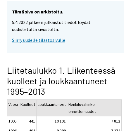
Tämä sivu on arkistoitu.
5.4.2022 jälkeen julkaistut tiedot löydät
uudistetulta sivustolta.
Siirry uudelle tilastosivulle
Liitetaulukko 1. Liikenteessä
kuolleet ja loukkaantuneet
1995–2013
Vuosi
Kuolleet
Loukkaantuneet
Henkilövahinko-
onnettomuudet
1995
441
10 191
7 812
1996
404
9 299
7 274