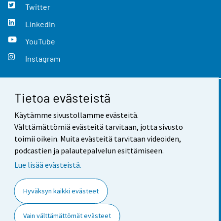
Twitter
LinkedIn
YouTube
Instagram
Tietoa evästeistä
Yhteystiedot
Käytämme sivustollamme evästeitä.
Palaute
Välttämättömiä evästeitä tarvitaan, jotta sivusto
toimii oikein. Muita evästeitä tarvitaan videoiden,
Käyttöehdot
podcastien ja palautepalvelun esittämiseen.
Tietosuoja
Lue lisää evästeistä.
Saavutettavuus
Hyväksyn kaikki evästeet
Tietoa sivustosta
Vain välttämättömät evästeet
Evästeasetukset