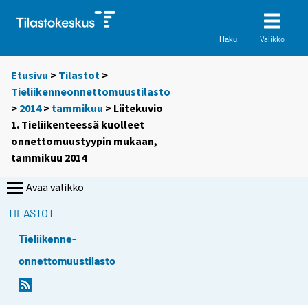
Valikko
Haku
Etusivu
>
Tilastot
>
Tieliikenneonnettomuustilasto
>
2014
>
tammikuu
> Liitekuvio
1. Tieliikenteessä kuolleet
onnettomuustyypin mukaan,
tammikuu 2014
Avaa valikko
TILASTOT
Tieliikenne-
onnettomuustilasto