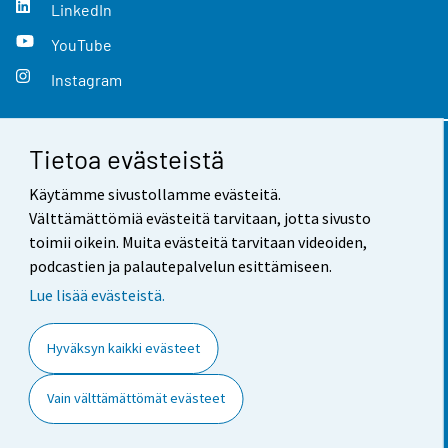
LinkedIn
YouTube
Instagram
Tietoa evästeistä
Yhteystiedot
Käytämme sivustollamme evästeitä.
Palaute
Välttämättömiä evästeitä tarvitaan, jotta sivusto
toimii oikein. Muita evästeitä tarvitaan videoiden,
Käyttöehdot
podcastien ja palautepalvelun esittämiseen.
Tietosuoja
Lue lisää evästeistä.
Saavutettavuus
Hyväksyn kaikki evästeet
Tietoa sivustosta
Vain välttämättömät evästeet
Evästeasetukset