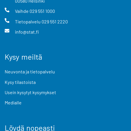
00580
Helsinki
Vaihde
029 551 1000
Tietopalvelu
029 551 2220
info@stat.fi
Kysy meiltä
Neuvonta ja tietopalvelu
Kysy tilastoista
Usein kysytyt kysymykset
Medialle
Löydä nopeasti