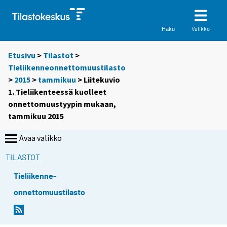
Valikko
Haku
Etusivu
>
Tilastot
>
Tieliikenneonnettomuustilasto
>
2015
>
tammikuu
> Liitekuvio
1. Tieliikenteessä kuolleet
onnettomuustyypin mukaan,
tammikuu 2015
Avaa valikko
TILASTOT
Tieliikenne-
onnettomuustilasto