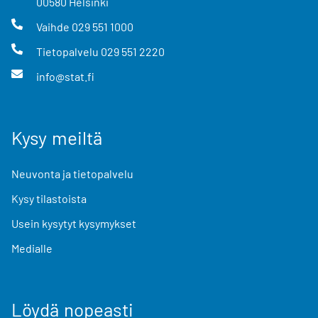
00580
Helsinki
Vaihde
029 551 1000
Tietopalvelu
029 551 2220
info@stat.fi
Kysy meiltä
Neuvonta ja tietopalvelu
Kysy tilastoista
Usein kysytyt kysymykset
Medialle
Löydä nopeasti