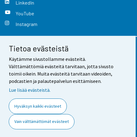
LinkedIn
YouTube
Instagram
Tietoa evästeistä
Yhteystiedot
Käytämme sivustollamme evästeitä.
Palaute
Välttämättömiä evästeitä tarvitaan, jotta sivusto
toimii oikein. Muita evästeitä tarvitaan videoiden,
Käyttöehdot
podcastien ja palautepalvelun esittämiseen.
Tietosuoja
Lue lisää evästeistä.
Saavutettavuus
Hyväksyn kaikki evästeet
Tietoa sivustosta
Vain välttämättömät evästeet
Evästeasetukset