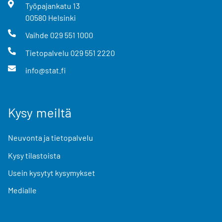
Työpajankatu
13
00580
Helsinki
Vaihde
029 551 1000
Tietopalvelu
029 551 2220
info@stat.fi
Kysy meiltä
Neuvonta ja tietopalvelu
Kysy tilastoista
Usein kysytyt kysymykset
Medialle