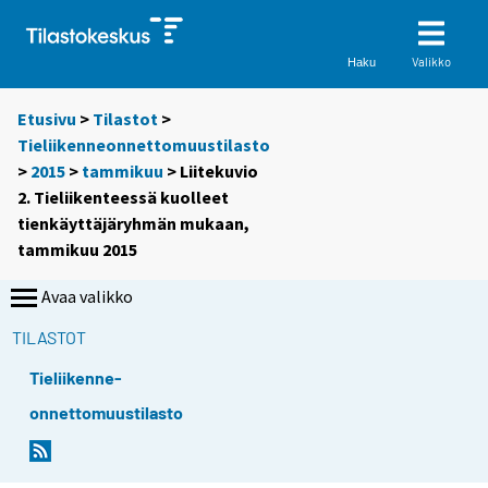
Valikko
Haku
Etusivu
>
Tilastot
>
Tieliikenneonnettomuustilasto
>
2015
>
tammikuu
> Liitekuvio
2. Tieliikenteessä kuolleet
tienkäyttäjäryhmän mukaan,
tammikuu 2015
Avaa valikko
TILASTOT
Tieliikenne-
onnettomuustilasto