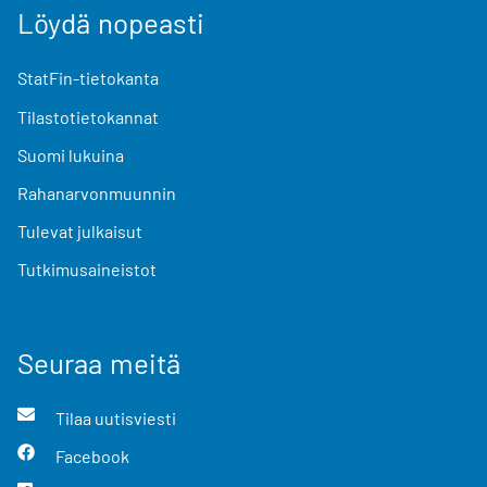
Löydä nopeasti
StatFin-tietokanta
Tilastotietokannat
Suomi lukuina
Rahanarvonmuunnin
Tulevat julkaisut
Tutkimusaineistot
Seuraa meitä
Tilaa uutisviesti
Facebook