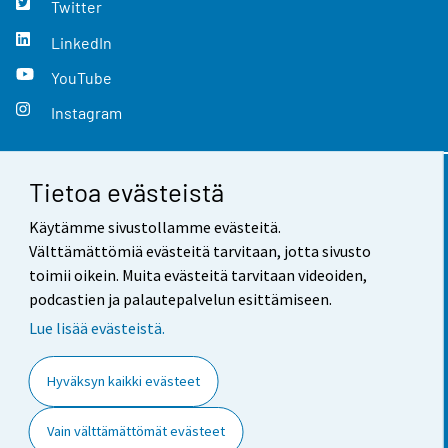
Twitter
LinkedIn
YouTube
Instagram
Tietoa evästeistä
Yhteystiedot
Käytämme sivustollamme evästeitä.
Palaute
Välttämättömiä evästeitä tarvitaan, jotta sivusto
toimii oikein. Muita evästeitä tarvitaan videoiden,
Käyttöehdot
podcastien ja palautepalvelun esittämiseen.
Tietosuoja
Lue lisää evästeistä.
Saavutettavuus
Hyväksyn kaikki evästeet
Tietoa sivustosta
Vain välttämättömät evästeet
Evästeasetukset