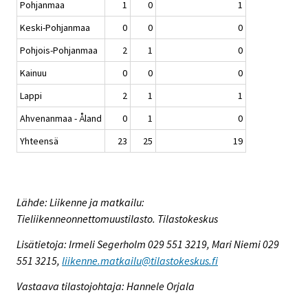
Pohjanmaa
1
0
1
Keski-Pohjanmaa
0
0
0
Pohjois-Pohjanmaa
2
1
0
Kainuu
0
0
0
Lappi
2
1
1
Ahvenanmaa - Åland
0
1
0
Yhteensä
23
25
19
Lähde: Liikenne ja matkailu:
Tieliikenneonnettomuustilasto. Tilastokeskus
Lisätietoja: Irmeli Segerholm 029 551 3219, Mari Niemi 029
551 3215,
liikenne.matkailu@tilastokeskus.fi
Vastaava tilastojohtaja: Hannele Orjala