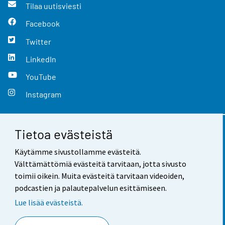
Tilaa uutisviesti
Facebook
Twitter
LinkedIn
YouTube
Instagram
Tietoa evästeistä
Yhteystiedot
Käytämme sivustollamme evästeitä.
Palaute
Välttämättömiä evästeitä tarvitaan, jotta sivusto
toimii oikein. Muita evästeitä tarvitaan videoiden,
Käyttöehdot
podcastien ja palautepalvelun esittämiseen.
Tietosuoja
Lue lisää evästeistä.
Saavutettavuus