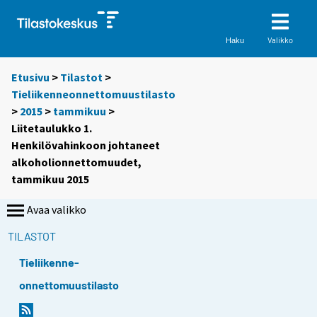
Valikko
Haku
Etusivu
>
Tilastot
>
Tieliikenneonnettomuustilasto
>
2015
>
tammikuu
>
Liitetaulukko 1.
Henkilövahinkoon johtaneet
alkoholionnettomuudet,
tammikuu 2015
Avaa valikko
TILASTOT
Tieliikenne-
onnettomuustilasto