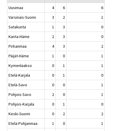
Uusimaa
4
6
6
Varsinais-Suomi
3
2
1
Satakunta
1
3
0
Kanta-Häme
2
3
0
Pirkanmaa
4
3
2
Päijät-Häme
1
0
1
Kymenlaakso
0
1
1
Etelä-Karjala
0
1
0
Etelä-Savo
0
0
1
Pohjois-Savo
2
0
1
Pohjois-Karjala
0
1
0
Keski-Suomi
0
2
2
Etelä-Pohjanmaa
1
0
1