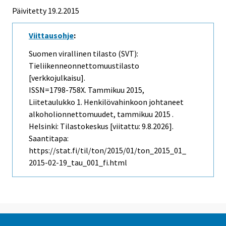
Päivitetty 19.2.2015
Viittausohje
:
Suomen virallinen tilasto (SVT):
Tieliikenneonnettomuustilasto
[verkkojulkaisu].
ISSN=1798-758X.
Tammikuu
2015,
Liitetaulukko 1. Henkilövahinkoon johtaneet
alkoholionnettomuudet, tammikuu 2015 .
Helsinki: Tilastokeskus [viitattu: 9.8.2026].
Saantitapa:
https://stat.fi/til/ton/2015/01/ton_2015_01_
2015-02-19_tau_001_fi.html