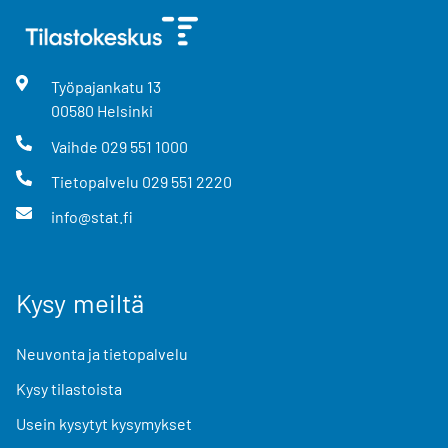
Työpajankatu
13
00580
Helsinki
Vaihde
029 551 1000
Tietopalvelu
029 551 2220
info@stat.fi
Kysy meiltä
Neuvonta ja tietopalvelu
Kysy tilastoista
Usein kysytyt kysymykset