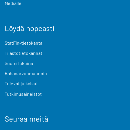
Medialle
Löydä nopeasti
StatFin-tietokanta
Tilastotietokannat
Suomi lukuina
Rahanarvonmuunnin
Tulevat julkaisut
Tutkimusaineistot
Seuraa meitä