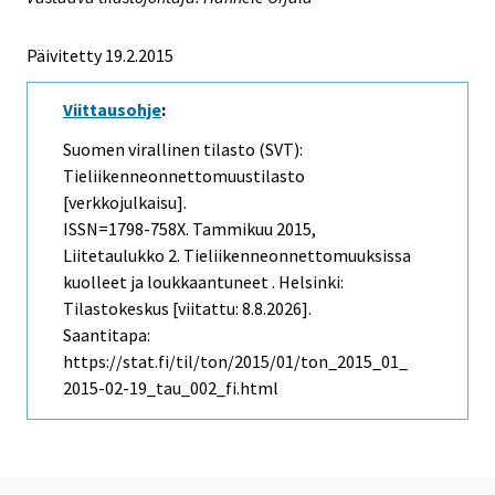
Päivitetty 19.2.2015
Viittausohje
:
Suomen virallinen tilasto (SVT):
Tieliikenneonnettomuustilasto
[verkkojulkaisu].
ISSN=1798-758X.
Tammikuu
2015,
Liitetaulukko 2. Tieliikenneonnettomuuksissa
kuolleet ja loukkaantuneet . Helsinki:
Tilastokeskus [viitattu: 8.8.2026].
Saantitapa:
https://stat.fi/til/ton/2015/01/ton_2015_01_
2015-02-19_tau_002_fi.html