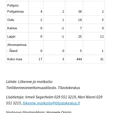
Pohjois-
Pohjanmaa
4
2
38
2
Oulu
2
1
16
5
Kainuu
0
-1
7
0
Lappi
0
-1
25
12
Ahvenanmaa
- Åland
0
0
5
1
Koko maa
17
3
444
31
Lähde: Liikenne ja matkailu:
Tieliikenneonnettomuustilasto. Tilastokeskus
Lisätietoja: Irmeli Segerholm 029 551 3219, Mari Niemi 029
551 3215,
liikenne.matkailu@tilastokeskus.fi
Vastaava tilastojohtaja: Hannele Orjala