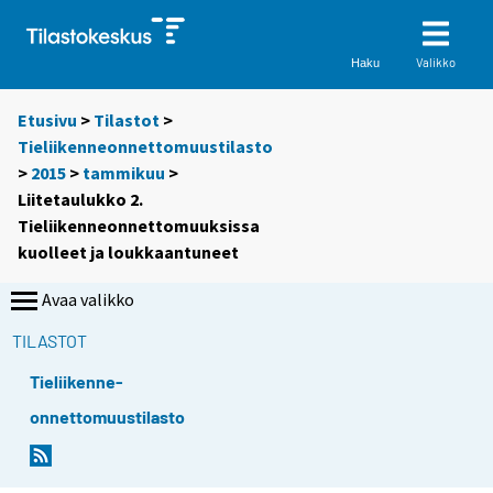
Valikko
Haku
Etusivu
>
Tilastot
>
Tieliikenneonnettomuustilasto
>
2015
>
tammikuu
>
Liitetaulukko 2.
Tieliikenneonnettomuuksissa
kuolleet ja loukkaantuneet
Avaa valikko
TILASTOT
Tieliikenne-
onnettomuustilasto