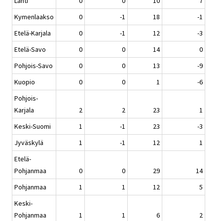
Lahti
0
0
10
7
Kymenlaakso
0
-1
18
-1
Etelä-Karjala
0
-1
12
-3
Etelä-Savo
0
0
14
0
Pohjois-Savo
0
0
13
-9
Kuopio
0
0
1
-6
Pohjois-
Karjala
2
2
23
1
Keski-Suomi
1
-1
23
-3
Jyväskylä
1
-1
12
1
Etelä-
Pohjanmaa
0
0
29
14
Pohjanmaa
1
1
12
5
Keski-
Pohjanmaa
1
1
6
2