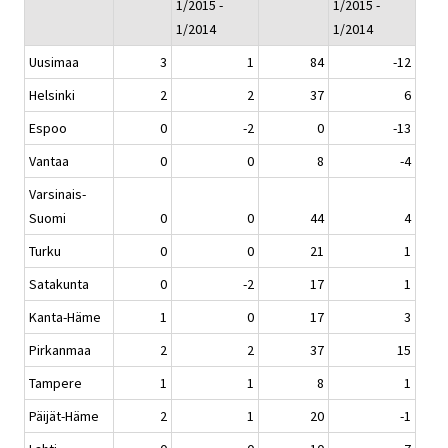
1/2015 -
1/2015 -
1/2014
1/2014
Uusimaa
3
1
84
-12
Helsinki
2
2
37
6
Espoo
0
-2
0
-13
Vantaa
0
0
8
-4
Varsinais-
Suomi
0
0
44
4
Turku
0
0
21
1
Satakunta
0
-2
17
1
Kanta-Häme
1
0
17
3
Pirkanmaa
2
2
37
15
Tampere
1
1
8
1
Päijät-Häme
2
1
20
-1