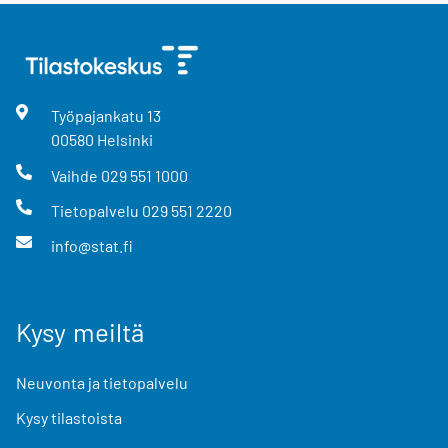
Työpajankatu
13
00580
Helsinki
Vaihde
029 551 1000
Tietopalvelu
029 551 2220
info@stat.fi
Kysy meiltä
Neuvonta ja tietopalvelu
Kysy tilastoista