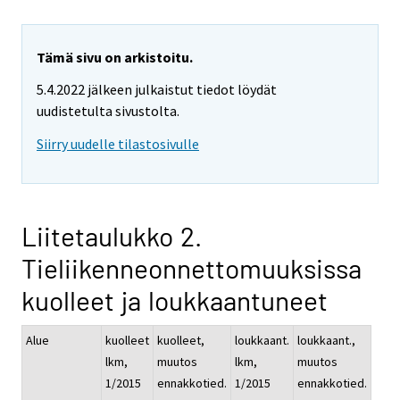
Tämä sivu on arkistoitu.
5.4.2022 jälkeen julkaistut tiedot löydät
uudistetulta sivustolta.
Siirry uudelle tilastosivulle
Liitetaulukko 2.
Tieliikenneonnettomuuksissa
kuolleet ja loukkaantuneet
Alue
kuolleet
kuolleet,
loukkaant.
loukkaant.,
lkm,
muutos
lkm,
muutos
1/2015
ennakkotied.
1/2015
ennakkotied.