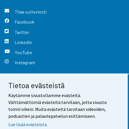
Tilaa uutisviesti
Facebook
Twitter
LinkedIn
YouTube
Instagram
Tietoa evästeistä
Yhteystiedot
Käytämme sivustollamme evästeitä.
Palaute
Välttämättömiä evästeitä tarvitaan, jotta sivusto
toimii oikein. Muita evästeitä tarvitaan videoiden,
Käyttöehdot
podcastien ja palautepalvelun esittämiseen.
Tietosuoja
Lue lisää evästeistä.