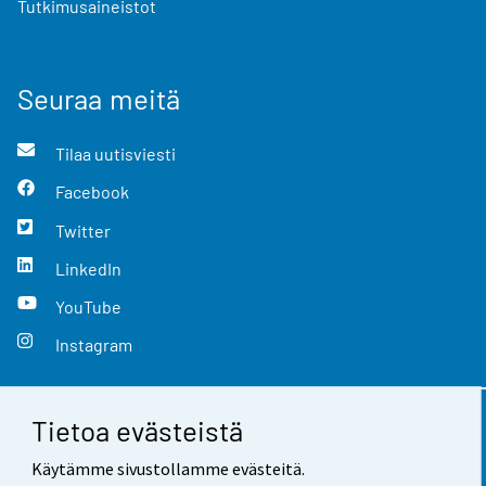
Tutkimusaineistot
Seuraa meitä
Tilaa uutisviesti
Facebook
Twitter
LinkedIn
YouTube
Instagram
Tietoa evästeistä
Yhteystiedot
Käytämme sivustollamme evästeitä.
Palaute