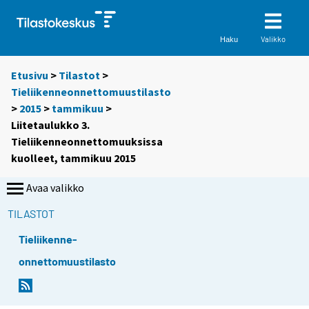
Valikko
Haku
Etusivu
>
Tilastot
>
Tieliikenneonnettomuustilasto
>
2015
>
tammikuu
>
Liitetaulukko 3.
Tieliikenneonnettomuuksissa
kuolleet, tammikuu 2015
Avaa valikko
TILASTOT
Tieliikenne-
onnettomuustilasto