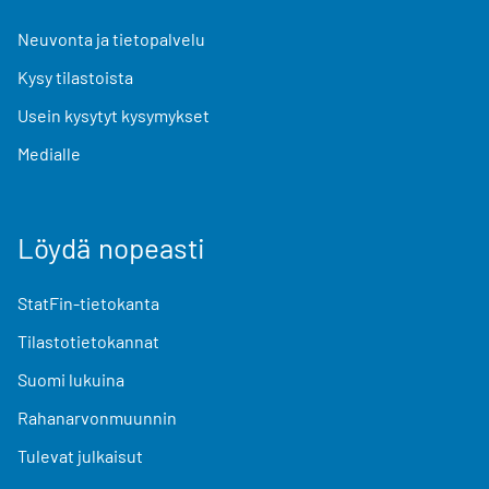
Neuvonta ja tietopalvelu
Kysy tilastoista
Usein kysytyt kysymykset
Medialle
Löydä nopeasti
StatFin-tietokanta
Tilastotietokannat
Suomi lukuina
Rahanarvonmuunnin
Tulevat julkaisut