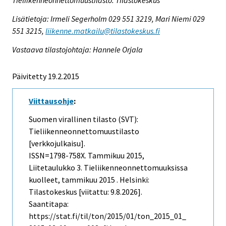
Tieliikenneonnettomuustilasto. Tilastokeskus
Lisätietoja: Irmeli Segerholm 029 551 3219, Mari Niemi 029
551 3215,
liikenne.matkailu@tilastokeskus.fi
Vastaava tilastojohtaja: Hannele Orjala
Päivitetty 19.2.2015
Viittausohje
:
Suomen virallinen tilasto (SVT):
Tieliikenneonnettomuustilasto
[verkkojulkaisu].
ISSN=1798-758X.
Tammikuu
2015,
Liitetaulukko 3. Tieliikenneonnettomuuksissa
kuolleet, tammikuu 2015 . Helsinki:
Tilastokeskus [viitattu: 9.8.2026].
Saantitapa:
https://stat.fi/til/ton/2015/01/ton_2015_01_