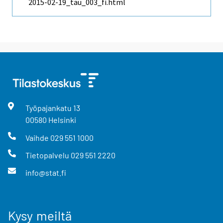
2015-02-19_tau_003_fi.html
Työpajankatu
13
00580
Helsinki
Vaihde
029 551 1000
Tietopalvelu
029 551 2220
info@stat.fi
Kysy meiltä