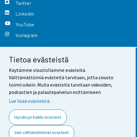
Twitter
LinkedIn
YouTube
Instagram
Tietoa evästeistä
Yhteystiedot
Käytämme sivustollamme evästeitä.
Palaute
Välttämättömiä evästeitä tarvitaan, jotta sivusto
toimii oikein. Muita evästeitä tarvitaan videoiden,
Käyttöehdot
podcastien ja palautepalvelun esittämiseen.
Tietosuoja
Lue lisää evästeistä.
Saavutettavuus
Hyväksyn kaikki evästeet
Tietoa sivustosta
Vain välttämättömät evästeet
Evästeasetukset