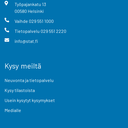
Työpajankatu
13
00580
Helsinki
Vaihde
029 551 1000
Tietopalvelu
029 551 2220
info@stat.fi
Kysy meiltä
Neuvonta ja tietopalvelu
Kysy tilastoista
Usein kysytyt kysymykset
Medialle