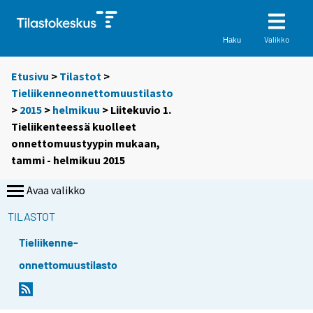
Valikko
Haku
Etusivu
>
Tilastot
>
Tieliikenneonnettomuustilasto
>
2015
>
helmikuu
> Liitekuvio 1.
Tieliikenteessä kuolleet
onnettomuustyypin mukaan,
tammi - helmikuu 2015
Avaa valikko
TILASTOT
Tieliikenne-
onnettomuustilasto