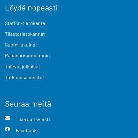
Löydä nopeasti
StatFin-tietokanta
Tilastotietokannat
Suomi lukuina
Rahanarvonmuunnin
Tulevat julkaisut
Tutkimusaineistot
Seuraa meitä
Tilaa uutisviesti
Facebook