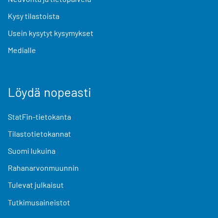
Kysy tilastoista
Usein kysytyt kysymykset
Medialle
Löydä nopeasti
StatFin-tietokanta
Tilastotietokannat
Suomi lukuina
Rahanarvonmuunnin
Tulevat julkaisut
Tutkimusaineistot