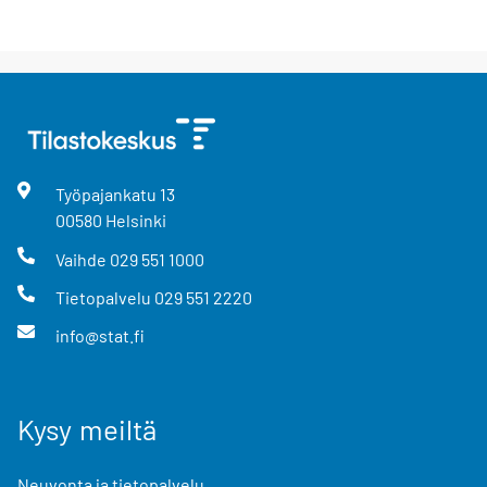
Työpajankatu
13
00580
Helsinki
Vaihde
029 551 1000
Tietopalvelu
029 551 2220
info@stat.fi
Kysy meiltä
Neuvonta ja tietopalvelu