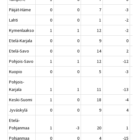
Päijät-Häme
0
0
7
-3
Lahti
0
0
1
-2
Kymenlaakso
1
1
12
-2
Etelä-Karjala
0
0
9
0
Etelä-Savo
0
0
14
2
Pohjois-Savo
1
1
12
-12
Kuopio
0
0
5
-3
Pohjois-
Karjala
1
1
11
-13
Keski-Suomi
1
0
18
-4
Jyväskylä
0
0
9
4
Etelä-
Pohjanmaa
1
-3
20
1
Pohjanmaa
0
0
4
-15