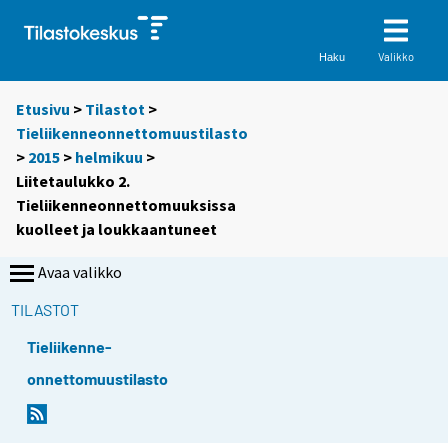
Valikko
Haku
Etusivu
>
Tilastot
>
Tieliikenneonnettomuustilasto
>
2015
>
helmikuu
>
Liitetaulukko 2.
Tieliikenneonnettomuuksissa
kuolleet ja loukkaantuneet
Avaa valikko
TILASTOT
Tieliikenne-
onnettomuustilasto