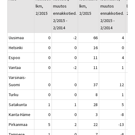
lkm,
muutos
lkm,
muutos
lkm, 
2/2015
ennakkotied.
2/2015
ennakkotied.
2/20
2/2015 -
2/2015 -
2/2014
2/2014
Uusimaa
0
-2
66
4
Helsinki
0
0
16
0
Espoo
0
0
11
4
Vantaa
0
-2
11
1
Varsinais-
Suomi
0
0
37
12
Turku
0
0
8
1
Satakunta
1
1
28
5
Kanta-Häme
0
0
3
-8
Pirkanmaa
5
2
22
-13
Tampere
1
0
7
-8