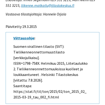
551 3215,
liikenne.matkailu@tilastokeskus.fi
Vastaava tilastojohtaja: Hannele Orjala
Päivitetty 19.3.2015
Viittausohje
:
Suomen virallinen tilasto (SVT):
Tieliikenneonnettomuustilasto
[verkkojulkaisu].
ISSN=1798-758X.
Helmikuu
2015, Liitetaulukko
2. Tieliikenneonnettomuuksissa kuolleet ja
loukkaantuneet . Helsinki: Tilastokeskus
[viitattu: 7.8.2026].
Saantitapa:
https://stat.fi/til/ton/2015/02/ton_2015_02_
2015-03-19_tau_002_fi.html