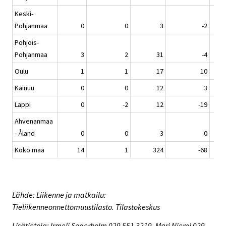
Keski-
Pohjanmaa
0
0
3
-2
Pohjois-
Pohjanmaa
3
2
31
-4
Oulu
1
1
17
10
Kainuu
0
0
12
3
Lappi
0
-2
12
-19
Ahvenanmaa
- Åland
0
0
3
0
Koko maa
14
1
324
-68
Lähde: Liikenne ja matkailu:
Tieliikenneonnettomuustilasto. Tilastokeskus
Lisätietoja: Irmeli Segerholm 029 551 3219, Mari Niemi 029