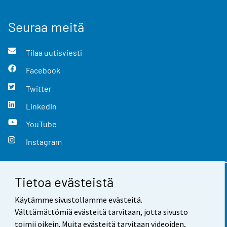
Seuraa meitä
Tilaa uutisviesti
Facebook
Twitter
LinkedIn
YouTube
Instagram
Tietoa evästeistä
Yhteystiedot
Käytämme sivustollamme evästeitä.
Palaute
Välttämättömiä evästeitä tarvitaan, jotta sivusto
toimii oikein. Muita evästeitä tarvitaan videoiden,
Käyttöehdot