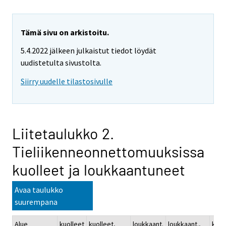
Tämä sivu on arkistoitu.
5.4.2022 jälkeen julkaistut tiedot löydät
uudistetulta sivustolta.
Siirry uudelle tilastosivulle
Liitetaulukko 2.
Tieliikenneonnettomuuksissa
kuolleet ja loukkaantuneet
Avaa taulukko
suurempana
Alue
kuolleet
kuolleet,
loukkaant.
loukkaant.,
kuol