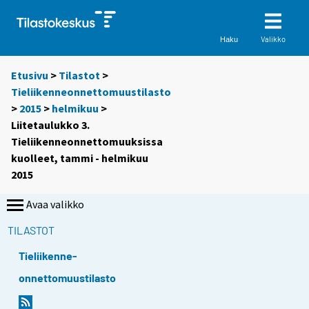
Valikko
Haku
Etusivu
>
Tilastot
>
Tieliikenneonnettomuustilasto
>
2015
>
helmikuu
>
Liitetaulukko 3.
Tieliikenneonnettomuuksissa
kuolleet, tammi - helmikuu
2015
Avaa valikko
TILASTOT
Tieliikenne-
onnettomuustilasto