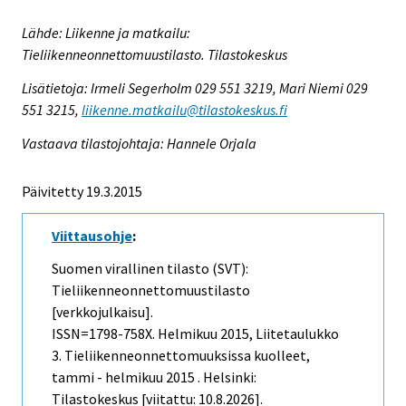
Lähde: Liikenne ja matkailu:
Tieliikenneonnettomuustilasto. Tilastokeskus
Lisätietoja: Irmeli Segerholm 029 551 3219, Mari Niemi 029
551 3215,
liikenne.matkailu@tilastokeskus.fi
Vastaava tilastojohtaja: Hannele Orjala
Päivitetty 19.3.2015
Viittausohje
:
Suomen virallinen tilasto (SVT):
Tieliikenneonnettomuustilasto
[verkkojulkaisu].
ISSN=1798-758X.
Helmikuu
2015, Liitetaulukko
3. Tieliikenneonnettomuuksissa kuolleet,
tammi - helmikuu 2015 . Helsinki:
Tilastokeskus [viitattu: 10.8.2026].