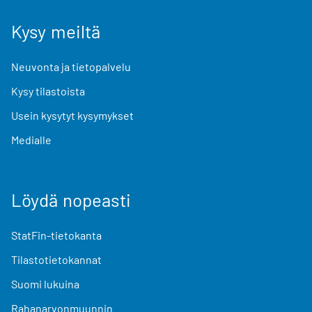
Kysy meiltä
Neuvonta ja tietopalvelu
Kysy tilastoista
Usein kysytyt kysymykset
Medialle
Löydä nopeasti
StatFin-tietokanta
Tilastotietokannat
Suomi lukuina
Rahanarvonmuunnin