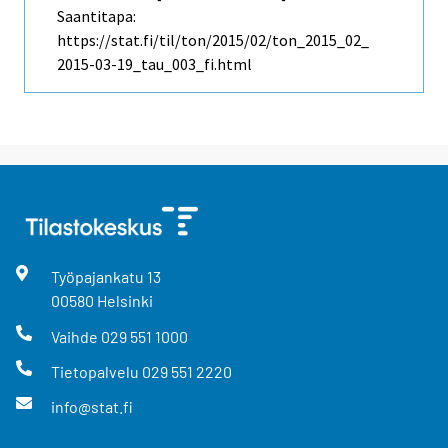
Saantitapa:
https://stat.fi/til/ton/2015/02/ton_2015_02_
2015-03-19_tau_003_fi.html
Työpajankatu
13
00580
Helsinki
Vaihde
029 551 1000
Tietopalvelu
029 551 2220
info@stat.fi