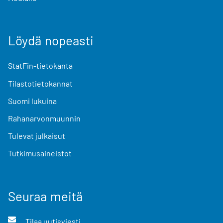
Löydä nopeasti
StatFin-tietokanta
Tilastotietokannat
Suomi lukuina
Rahanarvonmuunnin
Tulevat julkaisut
Tutkimusaineistot
Seuraa meitä
Tilaa uutisviesti