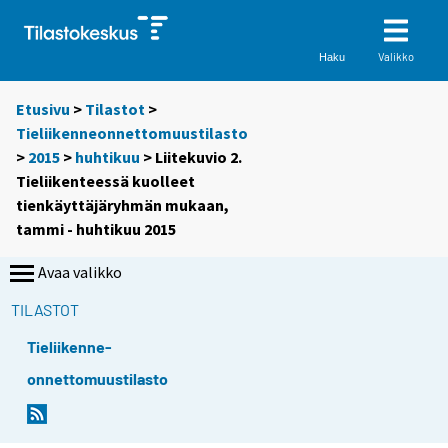
Valikko
Haku
Etusivu
>
Tilastot
>
Tieliikenneonnettomuustilasto
>
2015
>
huhtikuu
> Liitekuvio 2.
Tieliikenteessä kuolleet
tienkäyttäjäryhmän mukaan,
tammi - huhtikuu 2015
Avaa valikko
TILASTOT
Tieliikenne-
onnettomuustilasto