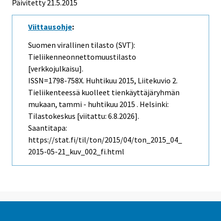
Päivitetty 21.5.2015
Viittausohje
:
Suomen virallinen tilasto (SVT):
Tieliikenneonnettomuustilasto
[verkkojulkaisu].
ISSN=1798-758X.
Huhtikuu
2015, Liitekuvio 2.
Tieliikenteessä kuolleet tienkäyttäjäryhmän
mukaan, tammi - huhtikuu 2015 . Helsinki:
Tilastokeskus [viitattu: 6.8.2026].
Saantitapa:
https://stat.fi/til/ton/2015/04/ton_2015_04_
2015-05-21_kuv_002_fi.html