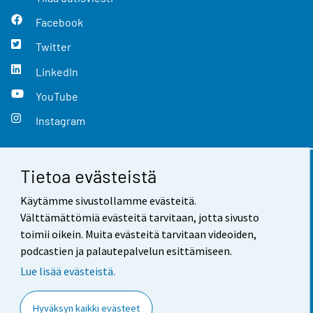
Facebook
Twitter
LinkedIn
YouTube
Instagram
Tietoa evästeistä
Yhteystiedot
Käytämme sivustollamme evästeitä.
Palaute
Välttämättömiä evästeitä tarvitaan, jotta sivusto
toimii oikein. Muita evästeitä tarvitaan videoiden,
Käyttöehdot
podcastien ja palautepalvelun esittämiseen.
Tietosuoja
Lue lisää evästeistä.
Saavutettavuus
Hyväksyn kaikki evästeet