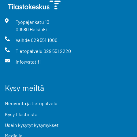
Työpajankatu
13
00580
Helsinki
Vaihde
029 551 1000
Tietopalvelu
029 551 2220
info@stat.fi
Kysy meiltä
Neuvonta ja tietopalvelu
Kysy tilastoista
Usein kysytyt kysymykset
Medialle