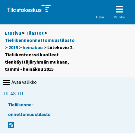
Valikko
Haku
Etusivu
>
Tilastot
>
Tieliikenneonnettomuustilasto
>
2015
>
heinäkuu
> Liitekuvio 2.
Tieliikenteessä kuolleet
tienkäyttäjäryhmän mukaan,
tammi - heinäkuu 2015
Avaa valikko
TILASTOT
Tieliikenne-
onnettomuustilasto