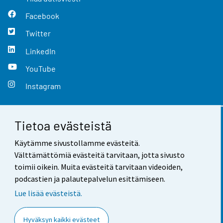
Facebook
Twitter
LinkedIn
YouTube
Instagram
Tietoa evästeistä
Yhteystiedot
Käytämme sivustollamme evästeitä.
Palaute
Välttämättömiä evästeitä tarvitaan, jotta sivusto
toimii oikein. Muita evästeitä tarvitaan videoiden,
Käyttöehdot
podcastien ja palautepalvelun esittämiseen.
Tietosuoja
Lue lisää evästeistä.
Saavutettavuus
Hyväksyn kaikki evästeet