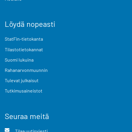
Löydä nopeasti
StatFin-tietokanta
Tilastotietokannat
Suomi lukuina
Rahanarvonmuunnin
Tulevat julkaisut
Tutkimusaineistot
Seuraa meitä
Tilaa uutisviesti