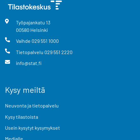
Työpajankatu
13
00580
Helsinki
Vaihde
029 551 1000
Tietopalvelu
029 551 2220
info@stat.fi
Kysy meiltä
Neuvonta ja tietopalvelu
Kysy tilastoista
Usein kysytyt kysymykset
Medialle