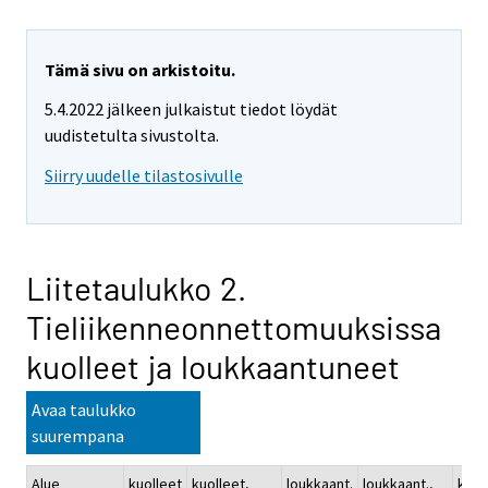
Tämä sivu on arkistoitu.
5.4.2022 jälkeen julkaistut tiedot löydät
uudistetulta sivustolta.
Siirry uudelle tilastosivulle
Liitetaulukko 2.
Tieliikenneonnettomuuksissa
kuolleet ja loukkaantuneet
Avaa taulukko
suurempana
Alue
kuolleet
kuolleet,
loukkaant.
loukkaant.,
kuol