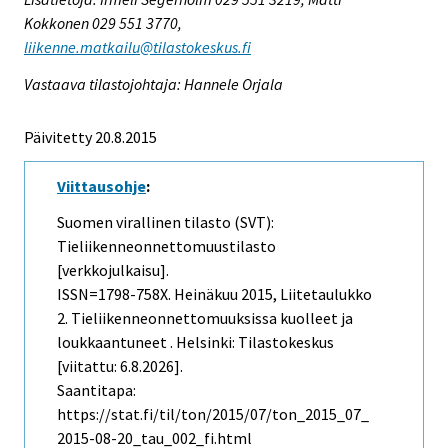
Kokkonen 029 551 3770,
liikenne.matkailu@tilastokeskus.fi
Vastaava tilastojohtaja: Hannele Orjala
Päivitetty 20.8.2015
Viittausohje
:
Suomen virallinen tilasto (SVT):
Tieliikenneonnettomuustilasto
[verkkojulkaisu].
ISSN=1798-758X.
Heinäkuu
2015, Liitetaulukko
2. Tieliikenneonnettomuuksissa kuolleet ja
loukkaantuneet . Helsinki: Tilastokeskus
[viitattu: 6.8.2026].
Saantitapa:
https://stat.fi/til/ton/2015/07/ton_2015_07_
2015-08-20_tau_002_fi.html