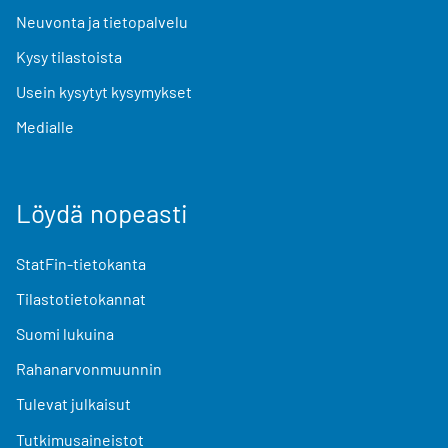
Neuvonta ja tietopalvelu
Kysy tilastoista
Usein kysytyt kysymykset
Medialle
Löydä nopeasti
StatFin-tietokanta
Tilastotietokannat
Suomi lukuina
Rahanarvonmuunnin
Tulevat julkaisut
Tutkimusaineistot