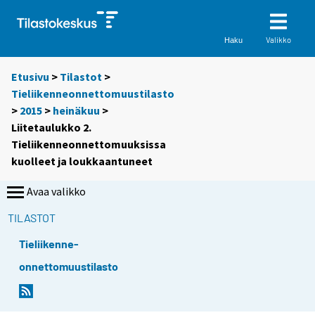
Valikko
Haku
Etusivu
>
Tilastot
>
Tieliikenneonnettomuustilasto
>
2015
>
heinäkuu
>
Liitetaulukko 2.
Tieliikenneonnettomuuksissa
kuolleet ja loukkaantuneet
Avaa valikko
TILASTOT
Tieliikenne-
onnettomuustilasto