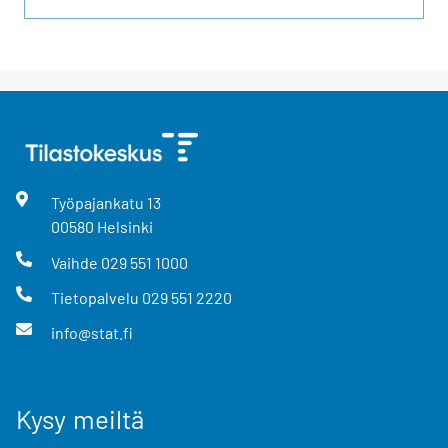
Työpajankatu
13
00580
Helsinki
Vaihde
029 551 1000
Tietopalvelu
029 551 2220
info@stat.fi
Kysy meiltä