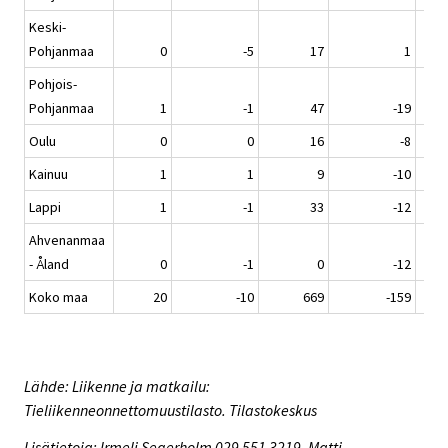
Keski-
Pohjanmaa
0
-5
17
1
Pohjois-
Pohjanmaa
1
-1
47
-19
Oulu
0
0
16
-8
Kainuu
1
1
9
-10
Lappi
1
-1
33
-12
Ahvenanmaa
- Åland
0
-1
0
-12
Koko maa
20
-10
669
-159
Lähde: Liikenne ja matkailu:
Tieliikenneonnettomuustilasto. Tilastokeskus
Lisätietoja: Irmeli Segerholm 029 551 3219, Matti