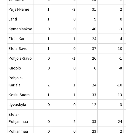
Päijät-Häme
1
-3
31
2
Lahti
1
0
9
0
Kymenlaakso
0
0
40
-3
Etelä-Karjala
1
-1
24
4
Etelä-Savo
1
0
37
-10
Pohjois-Savo
0
-1
26
-1
Kuopio
0
0
6
-8
Pohjois-
Karjala
2
1
24
-10
Keski-Suomi
1
1
33
-13
Jyväskylä
0
0
12
-3
Etelä-
Pohjanmaa
0
-2
33
-24
Pohjanmaa
0
0
23
2