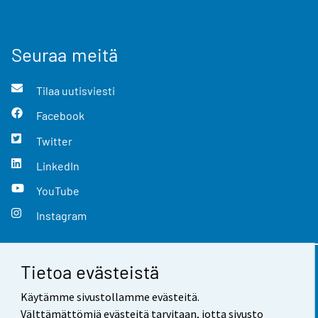
Seuraa meitä
Tilaa uutisviesti
Facebook
Twitter
LinkedIn
YouTube
Instagram
Tietoa evästeistä
Yhteystiedot
Käytämme sivustollamme evästeitä.
Palaute
Välttämättömiä evästeitä tarvitaan, jotta sivusto