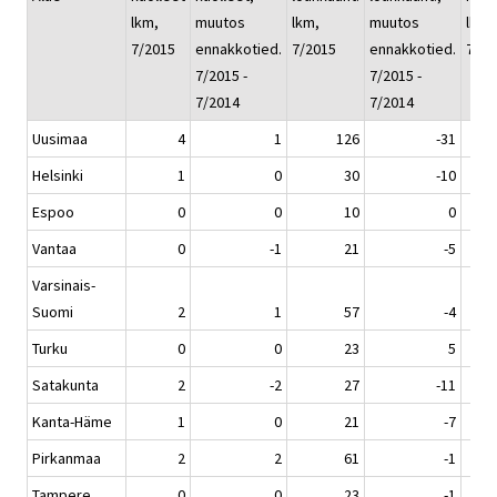
lkm,
muutos
lkm,
muutos
lkm, 
7/2015
ennakkotied.
7/2015
ennakkotied.
7/20
7/2015 -
7/2015 -
7/2014
7/2014
Uusimaa
4
1
126
-31
Helsinki
1
0
30
-10
Espoo
0
0
10
0
Vantaa
0
-1
21
-5
Varsinais-
Suomi
2
1
57
-4
Turku
0
0
23
5
Satakunta
2
-2
27
-11
Kanta-Häme
1
0
21
-7
Pirkanmaa
2
2
61
-1
Tampere
0
0
23
-1