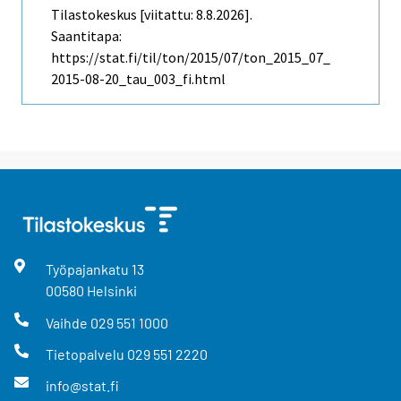
Tilastokeskus [viitattu: 8.8.2026].
Saantitapa:
https://stat.fi/til/ton/2015/07/ton_2015_07_
2015-08-20_tau_003_fi.html
Työpajankatu
13
00580
Helsinki
Vaihde
029 551 1000
Tietopalvelu
029 551 2220
info@stat.fi