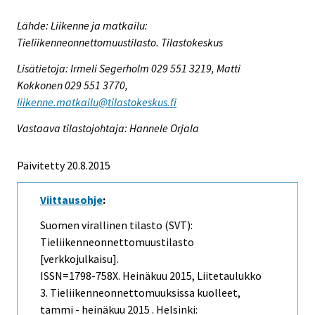
Lähde: Liikenne ja matkailu:
Tieliikenneonnettomuustilasto. Tilastokeskus
Lisätietoja: Irmeli Segerholm 029 551 3219, Matti
Kokkonen 029 551 3770,
liikenne.matkailu@tilastokeskus.fi
Vastaava tilastojohtaja: Hannele Orjala
Päivitetty 20.8.2015
Viittausohje
:
Suomen virallinen tilasto (SVT):
Tieliikenneonnettomuustilasto
[verkkojulkaisu].
ISSN=1798-758X.
Heinäkuu
2015, Liitetaulukko
3. Tieliikenneonnettomuuksissa kuolleet,
tammi - heinäkuu 2015 . Helsinki: