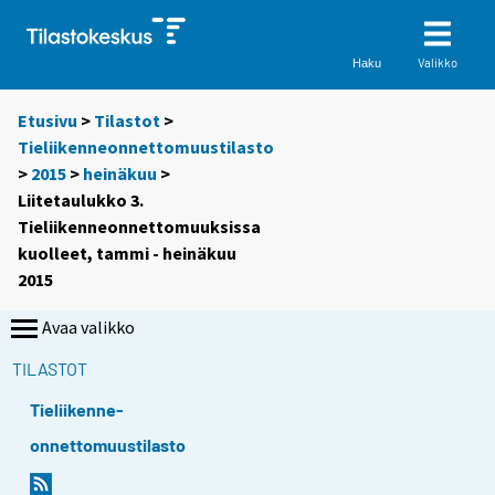
Valikko
Haku
Etusivu
>
Tilastot
>
Tieliikenneonnettomuustilasto
>
2015
>
heinäkuu
>
Liitetaulukko 3.
Tieliikenneonnettomuuksissa
kuolleet, tammi - heinäkuu
2015
Avaa valikko
TILASTOT
Tieliikenne-
onnettomuustilasto