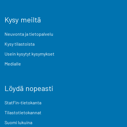
Kysy meiltä
Neuvonta ja tietopalvelu
Kysy tilastoista
Usein kysytyt kysymykset
Medialle
Löydä nopeasti
StatFin-tietokanta
Tilastotietokannat
Suomi lukuina