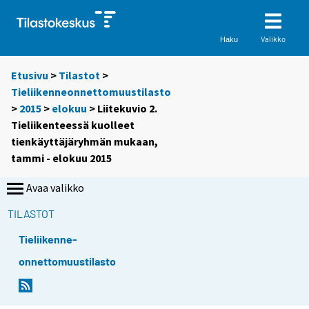
Valikko
Haku
Etusivu
>
Tilastot
>
Tieliikenneonnettomuustilasto
>
2015
>
elokuu
> Liitekuvio 2.
Tieliikenteessä kuolleet
tienkäyttäjäryhmän mukaan,
tammi - elokuu 2015
Avaa valikko
TILASTOT
Tieliikenne-
onnettomuustilasto