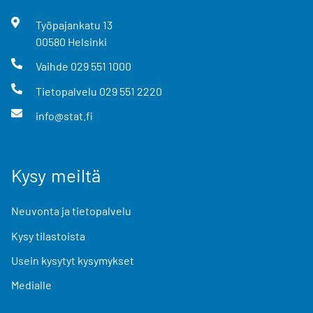
Työpajankatu
13
00580
Helsinki
Vaihde
029 551 1000
Tietopalvelu
029 551 2220
info@stat.fi
Kysy meiltä
Neuvonta ja tietopalvelu
Kysy tilastoista
Usein kysytyt kysymykset
Medialle