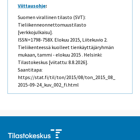
Viittausohje
:
Suomen virallinen tilasto (SVT):
Tieliikenneonnettomuustilasto
[verkkojulkaisu].
ISSN=1798-758X.
Elokuu
2015, Liitekuvio 2.
Tieliikenteessä kuolleet tienkäyttäjäryhmän
mukaan, tammi - elokuu 2015 . Helsinki:
Tilastokeskus [viitattu: 8.8.2026].
Saantitapa:
https://stat.fi/til/ton/2015/08/ton_2015_08_
2015-09-24_kuv_002_fi.html