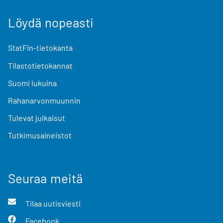
Löydä nopeasti
StatFin-tietokanta
Tilastotietokannat
Suomi lukuina
Rahanarvonmuunnin
Tulevat julkaisut
Tutkimusaineistot
Seuraa meitä
Tilaa uutisviesti
Facebook