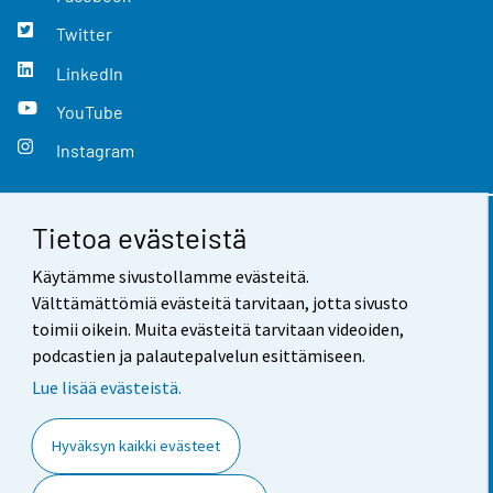
Twitter
LinkedIn
YouTube
Instagram
Tietoa evästeistä
Yhteystiedot
Käytämme sivustollamme evästeitä.
Palaute
Välttämättömiä evästeitä tarvitaan, jotta sivusto
toimii oikein. Muita evästeitä tarvitaan videoiden,
Käyttöehdot
podcastien ja palautepalvelun esittämiseen.
Tietosuoja
Lue lisää evästeistä.
Saavutettavuus
Hyväksyn kaikki evästeet
Tietoa sivustosta