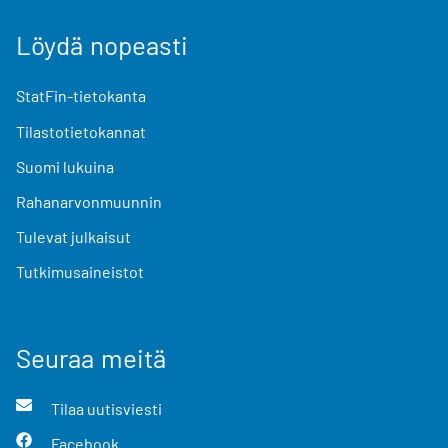
Löydä nopeasti
StatFin-tietokanta
Tilastotietokannat
Suomi lukuina
Rahanarvonmuunnin
Tulevat julkaisut
Tutkimusaineistot
Seuraa meitä
Tilaa uutisviesti
Facebook