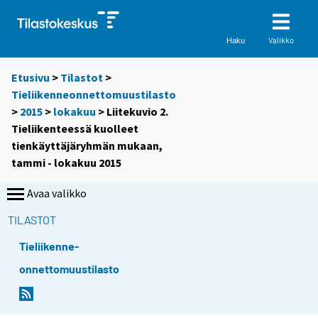
Valikko
Haku
Etusivu
>
Tilastot
>
Tieliikenneonnettomuustilasto
>
2015
>
lokakuu
> Liitekuvio 2.
Tieliikenteessä kuolleet
tienkäyttäjäryhmän mukaan,
tammi - lokakuu 2015
Avaa valikko
TILASTOT
Tieliikenne-
onnettomuustilasto