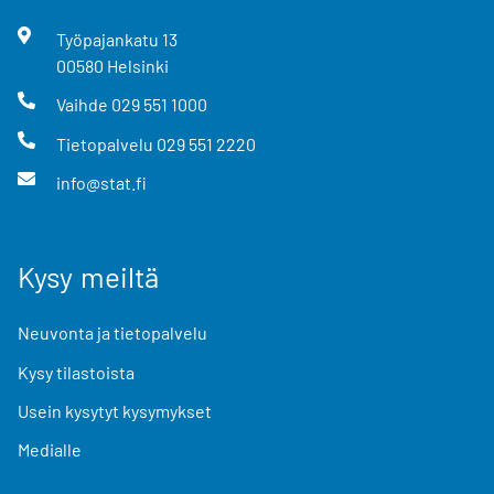
Työpajankatu
13
00580
Helsinki
Vaihde
029 551 1000
Tietopalvelu
029 551 2220
info@stat.fi
Kysy meiltä
Neuvonta ja tietopalvelu
Kysy tilastoista
Usein kysytyt kysymykset
Medialle