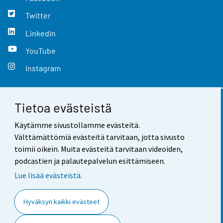
Twitter
LinkedIn
YouTube
Instagram
Tietoa evästeistä
Yhteystiedot
Käytämme sivustollamme evästeitä.
Palaute
Välttämättömiä evästeitä tarvitaan, jotta sivusto
toimii oikein. Muita evästeitä tarvitaan videoiden,
Käyttöehdot
podcastien ja palautepalvelun esittämiseen.
Tietosuoja
Lue lisää evästeistä.
Saavutettavuus
Hyväksyn kaikki evästeet
Tietoa sivustosta