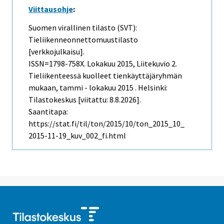
Viittausohje
:
Suomen virallinen tilasto (SVT):
Tieliikenneonnettomuustilasto
[verkkojulkaisu].
ISSN=1798-758X.
Lokakuu
2015, Liitekuvio 2.
Tieliikenteessä kuolleet tienkäyttäjäryhmän
mukaan, tammi - lokakuu 2015 . Helsinki:
Tilastokeskus [viitattu: 8.8.2026].
Saantitapa:
https://stat.fi/til/ton/2015/10/ton_2015_10_
2015-11-19_kuv_002_fi.html