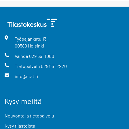
Työpajankatu
13
00580
Helsinki
Vaihde
029 551 1000
Tietopalvelu
029 551 2220
info@stat.fi
Kysy meiltä
Neuvonta ja tietopalvelu
Kysy tilastoista