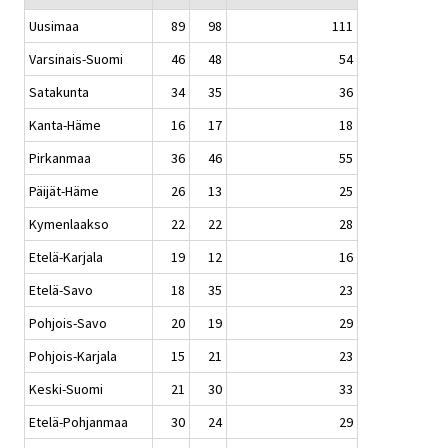
Uusimaa
89
98
111
Varsinais-Suomi
46
48
54
Satakunta
34
35
36
Kanta-Häme
16
17
18
Pirkanmaa
36
46
55
Päijät-Häme
26
13
25
Kymenlaakso
22
22
28
Etelä-Karjala
19
12
16
Etelä-Savo
18
35
23
Pohjois-Savo
20
19
29
Pohjois-Karjala
15
21
23
Keski-Suomi
21
30
33
Etelä-Pohjanmaa
30
24
29