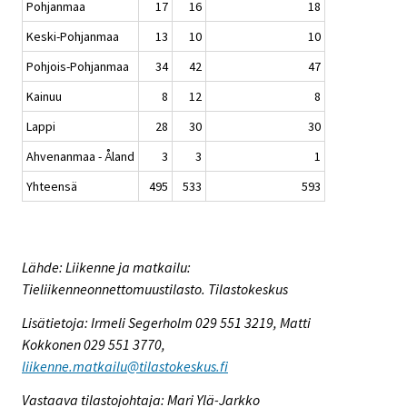
Pohjanmaa
17
16
18
Keski-Pohjanmaa
13
10
10
Pohjois-Pohjanmaa
34
42
47
Kainuu
8
12
8
Lappi
28
30
30
Ahvenanmaa - Åland
3
3
1
Yhteensä
495
533
593
Lähde: Liikenne ja matkailu:
Tieliikenneonnettomuustilasto. Tilastokeskus
Lisätietoja: Irmeli Segerholm 029 551 3219, Matti
Kokkonen 029 551 3770,
liikenne.matkailu@tilastokeskus.fi
Vastaava tilastojohtaja: Mari Ylä-Jarkko