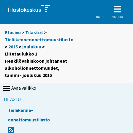
Valikko
Haku
Etusivu
>
Tilastot
>
Tieliikenneonnettomuustilasto
>
2015
>
joulukuu
>
Liitetaulukko 1.
Henkilövahinkoon johtaneet
alkoholionnettomuudet,
tammi - joulukuu 2015
Avaa valikko
TILASTOT
Tieliikenne-
onnettomuustilasto