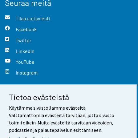
Seuraa meitä
Tilaa uutisviesti
Facebook
Twitter
LinkedIn
YouTube
Instagram
Tietoa evästeistä
Yhteystiedot
Käytämme sivustollamme evästeitä.
Palaute
Välttämättömiä evästeitä tarvitaan, jotta sivusto
toimii oikein. Muita evästeitä tarvitaan videoiden,
Käyttöehdot
podcastien ja palautepalvelun esittämiseen.
Tietosuoja