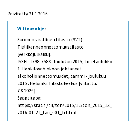
Päivitetty 21.1.2016
Viittausohje
:
Suomen virallinen tilasto (SVT):
Tieliikenneonnettomuustilasto
[verkkojulkaisu].
ISSN=1798-758X.
Joulukuu
2015, Liitetaulukko
1. Henkilövahinkoon johtaneet
alkoholionnettomuudet, tammi - joulukuu
2015 . Helsinki: Tilastokeskus [viitattu:
7.8.2026].
Saantitapa:
https://stat.fi/til/ton/2015/12/ton_2015_12_
2016-01-21_tau_001_fi.html