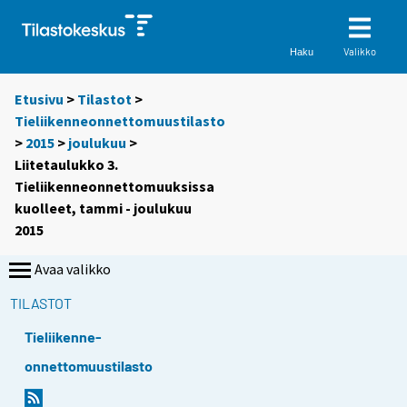
Valikko
Haku
Etusivu
>
Tilastot
>
Tieliikenneonnettomuustilasto
>
2015
>
joulukuu
>
Liitetaulukko 3.
Tieliikenneonnettomuuksissa
kuolleet, tammi - joulukuu
2015
Avaa valikko
TILASTOT
Tieliikenne-
onnettomuustilasto