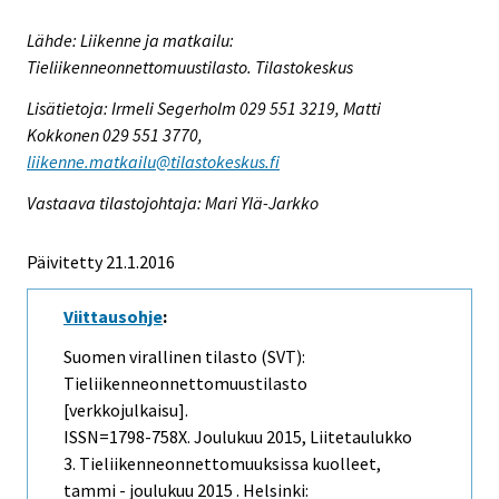
Lähde: Liikenne ja matkailu:
Tieliikenneonnettomuustilasto. Tilastokeskus
Lisätietoja: Irmeli Segerholm 029 551 3219, Matti
Kokkonen 029 551 3770,
liikenne.matkailu@tilastokeskus.fi
Vastaava tilastojohtaja: Mari Ylä-Jarkko
Päivitetty 21.1.2016
Viittausohje
:
Suomen virallinen tilasto (SVT):
Tieliikenneonnettomuustilasto
[verkkojulkaisu].
ISSN=1798-758X.
Joulukuu
2015, Liitetaulukko
3. Tieliikenneonnettomuuksissa kuolleet,
tammi - joulukuu 2015 . Helsinki: