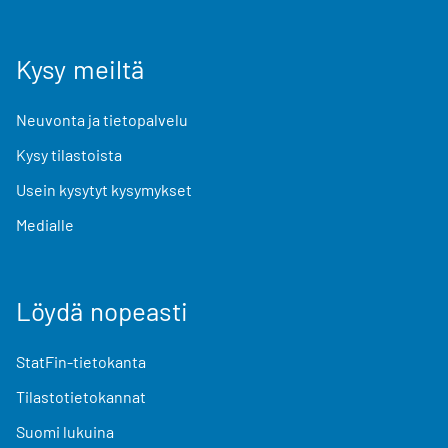
Kysy meiltä
Neuvonta ja tietopalvelu
Kysy tilastoista
Usein kysytyt kysymykset
Medialle
Löydä nopeasti
StatFin-tietokanta
Tilastotietokannat
Suomi lukuina