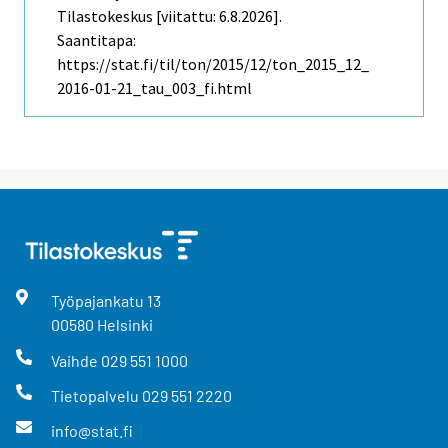
Tilastokeskus [viitattu: 6.8.2026].
Saantitapa:
https://stat.fi/til/ton/2015/12/ton_2015_12_
2016-01-21_tau_003_fi.html
Työpajankatu
13
00580
Helsinki
Vaihde
029 551 1000
Tietopalvelu
029 551 2220
info@stat.fi