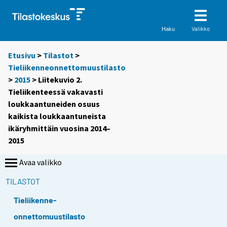
Valikko
Haku
Etusivu
>
Tilastot
>
Tieliikenneonnettomuustilasto
>
2015
> Liitekuvio 2.
Tieliikenteessä vakavasti
loukkaantuneiden osuus
kaikista loukkaantuneista
ikäryhmittäin vuosina 2014–
2015
Avaa valikko
TILASTOT
Tieliikenne-
onnettomuustilasto