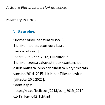
Vastaava tilastojohtaja: Mari Ylä-Jarkko
Päivitetty 19.1.2017
Viittausohje
:
Suomen virallinen tilasto (SVT):
Tieliikenneonnettomuustilasto
[verkkojulkaisu].
ISSN=1798-758X. 2015, Liitekuvio 2.
Tieliikenteessä vakavasti loukkaantuneiden
osuus kaikista loukkaantuneista ikäryhmittäin
vuosina 2014–2015 . Helsinki: Tilastokeskus
[viitattu: 10.8.2026].
Saantitapa:
https://stat.fi/til/ton/2015/ton_2015_2017-
01-19_kuv_002_fi.html