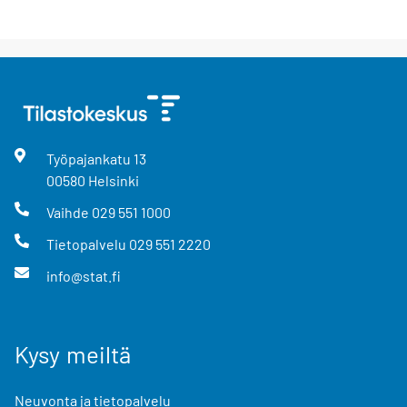
Työpajankatu
13
00580
Helsinki
Vaihde
029 551 1000
Tietopalvelu
029 551 2220
info@stat.fi
Kysy meiltä
Neuvonta ja tietopalvelu