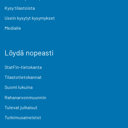
Kysy tilastoista
Usein kysytyt kysymykset
Medialle
Löydä nopeasti
StatFin-tietokanta
Tilastotietokannat
Suomi lukuina
Rahanarvonmuunnin
Tulevat julkaisut
Tutkimusaineistot