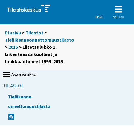
Valikko
Haku
Etusivu
>
Tilastot
>
Tieliikenneonnettomuustilasto
>
2015
> Liitetaulukko 1.
Liikenteessä kuolleet ja
loukkaantuneet 1995–2015
Avaa valikko
TILASTOT
Tieliikenne-
onnettomuustilasto