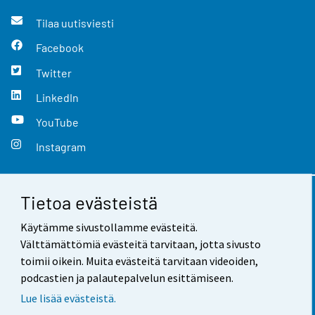
Tilaa uutisviesti
Facebook
Twitter
LinkedIn
YouTube
Instagram
Tietoa evästeistä
Yhteystiedot
Käytämme sivustollamme evästeitä.
Palaute
Välttämättömiä evästeitä tarvitaan, jotta sivusto
toimii oikein. Muita evästeitä tarvitaan videoiden,
Käyttöehdot
podcastien ja palautepalvelun esittämiseen.
Tietosuoja
Lue lisää evästeistä.