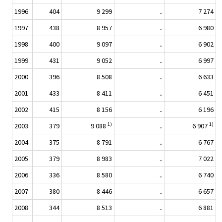
1996
404
9 299
..
7 274
1997
438
8 957
..
6 980
1998
400
9 097
..
6 902
1999
431
9 052
..
6 997
2000
396
8 508
..
6 633
2001
433
8 411
..
6 451
2002
415
8 156
..
6 196
1)
1)
2003
379
9 088
..
6 907
2004
375
8 791
..
6 767
2005
379
8 983
..
7 022
2006
336
8 580
..
6 740
2007
380
8 446
..
6 657
2008
344
8 513
..
6 881