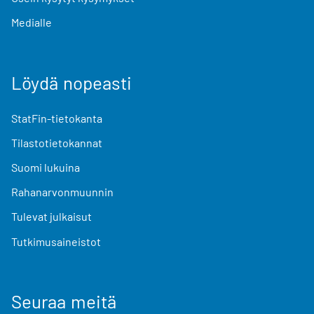
Medialle
Löydä nopeasti
StatFin-tietokanta
Tilastotietokannat
Suomi lukuina
Rahanarvonmuunnin
Tulevat julkaisut
Tutkimusaineistot
Seuraa meitä