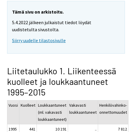
Tämä sivu on arkistoitu.
5.4.2022 jälkeen julkaistut tiedot löydät
uudistetulta sivustolta.
Siirry uudelle tilastosivulle
Liitetaulukko 1. Liikenteessä
kuolleet ja loukkaantuneet
1995–2015
Vuosi
Kuolleet
Loukkaantuneet
Vakavasti
Henkilövahinko-
(ml. vakavasti
loukkaantuneet
onnettomuudet
loukkaantuneet)
1995
441
10 191
..
7 812