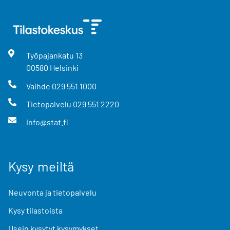
Työpajankatu
13
00580
Helsinki
Vaihde
029 551 1000
Tietopalvelu
029 551 2220
info@stat.fi
Kysy meiltä
Neuvonta ja tietopalvelu
Kysy tilastoista
Usein kysytyt kysymykset