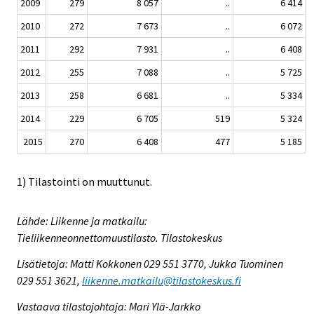
2009
279
8 057
..
6 414
2010
272
7 673
..
6 072
2011
292
7 931
..
6 408
2012
255
7 088
..
5 725
2013
258
6 681
..
5 334
2014
229
6 705
519
5 324
2015
270
6 408
477
5 185
1) Tilastointi on muuttunut.
Lähde: Liikenne ja matkailu:
Tieliikenneonnettomuustilasto. Tilastokeskus
Lisätietoja: Matti Kokkonen 029 551 3770, Jukka Tuominen
029 551 3621,
liikenne.matkailu@tilastokeskus.fi
Vastaava tilastojohtaja: Mari Ylä-Jarkko