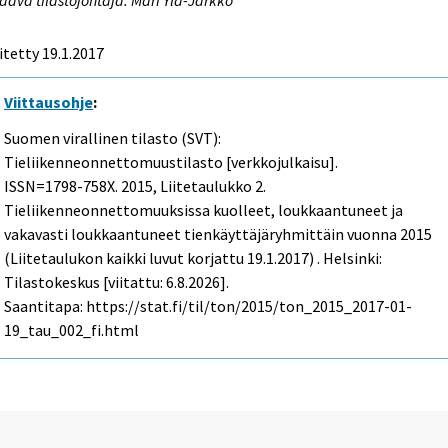
itetty 19.1.2017
Viittausohje
:
Suomen virallinen tilasto (SVT):
Tieliikenneonnettomuustilasto [verkkojulkaisu].
ISSN=1798-758X. 2015, Liitetaulukko 2.
Tieliikenneonnettomuuksissa kuolleet, loukkaantuneet ja
vakavasti loukkaantuneet tienkäyttäjäryhmittäin vuonna 2015
(Liitetaulukon kaikki luvut korjattu 19.1.2017) . Helsinki:
Tilastokeskus [viitattu: 6.8.2026].
Saantitapa: https://stat.fi/til/ton/2015/ton_2015_2017-01-
19_tau_002_fi.html