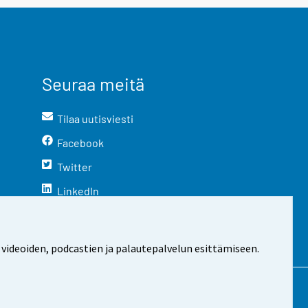
Seuraa meitä
Tilaa uutisviesti
Facebook
Twitter
LinkedIn
YouTube
Instagram
 videoiden, podcastien ja palautepalvelun esittämiseen.
stosta
Evästeasetukset