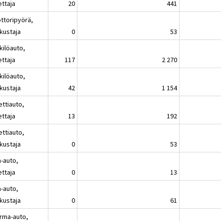
ettaja
20
441
ttoripyörä,
kustaja
0
53
kilöauto,
ettaja
117
2 270
kilöauto,
kustaja
42
1 154
ettiauto,
ettaja
13
192
ettiauto,
kustaja
0
53
a-auto,
ettaja
0
13
a-auto,
kustaja
0
61
rma-auto,