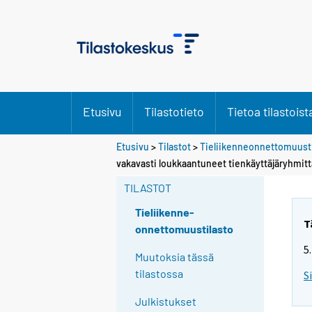
Etusivu
Tilastotieto
Tietoa tilastoist
Etusivu
>
Tilastot
>
Tieliikenneonnettomuusti
vakavasti loukkaantuneet tienkäyttäjäryhmittäi
TILASTOT
Tieliikenne-
T
onnettomuustilasto
5
Muutoksia tässä
tilastossa
S
Julkistukset