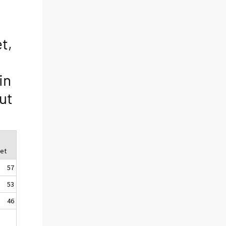
t,
in
ut
et
57
53
46