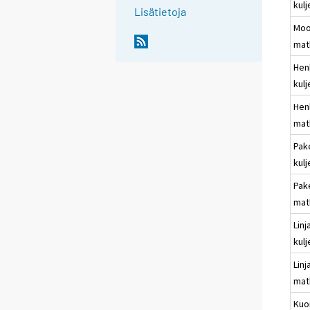
kulj
Lisätietoja
Moo
mat
Hen
kulj
Hen
mat
Pak
kulj
Pak
mat
Linj
kulj
Linj
mat
Kuo