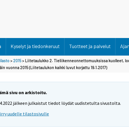
a
Kyselyt ja tiedonkeruut
Tuotteet ja palvelut
Aja
lasto
>
2015
> Liitetaulukko 2. Tieliikenneonnettomuuksissa kuolleet, l
n vuonna 2015 (Liitetaulukon kaikki luvut korjattu 19.1.2017)
ämä sivu on arkistoitu.
.4.2022 jälkeen julkaistut tiedot löydät uudistetulta sivustolta.
iirry uudelle tilastosivulle