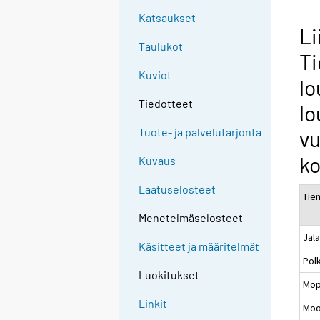
Katsaukset
Li
Taulukot
Ti
Kuviot
lo
Tiedotteet
lo
Tuote- ja palvelutarjonta
vu
ko
Kuvaus
Laatuselosteet
Tie
Menetelmäselosteet
Jala
Käsitteet ja määritelmät
Pol
Luokitukset
Mo
Linkit
Moo