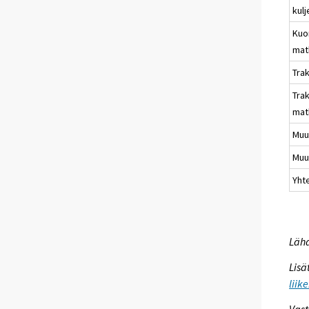
kulj
Kuo
mat
Trak
Trak
mat
Muu,
Muu
Yht
Lähd
Lisä
liik
Vast