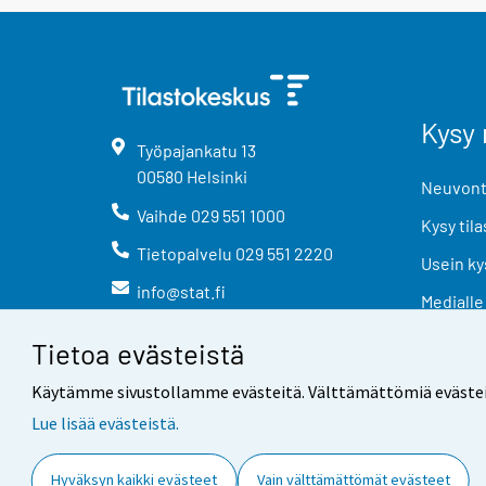
Kysy 
Työpajankatu
13
00580
Helsinki
Neuvonta
Vaihde
029 551 1000
Kysy tila
Tietopalvelu
029 551 2220
Usein ky
info@stat.fi
Medialle
Tietoa evästeistä
Käytämme sivustollamme evästeitä. Välttämättömiä evästeitä t
Lue lisää evästeistä.
Yhteystiedot
Palaute
Hyväksyn kaikki evästeet
Vain välttämättömät evästeet