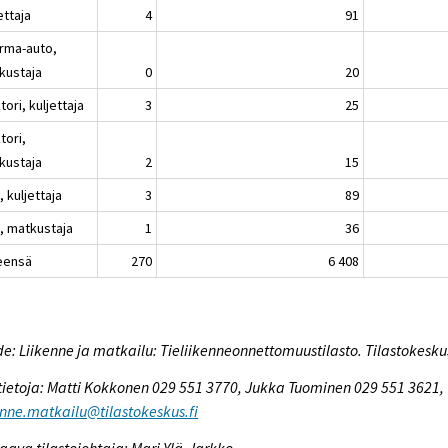
ettaja
4
91
rma-auto,
kustaja
0
20
tori, kuljettaja
3
25
tori,
kustaja
2
15
 kuljettaja
3
89
, matkustaja
1
36
eensä
270
6 408
e: Liikenne ja matkailu: Tieliikenneonnettomuustilasto. Tilastokesku
tietoja: Matti Kokkonen 029 551 3770, Jukka Tuominen 029 551 3621,
enne.matkailu@tilastokeskus.fi
aava tilastojohtaja: Mari Ylä-Jarkko