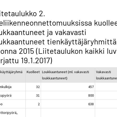
itetaulukko 2.
eliikenneonnettomuuksissa kuollee
ukkaantuneet ja vakavasti
ukkaantuneet tienkäyttäjäryhmittä
onna 2015 (Liitetaulukon kaikki luv
rjattu 19.1.2017)
nkäyttäjäryhmä
Kuolleet
Loukkaantuneet (ml. vakavasti
Vakavasti
loukkaantuneet)
loukkaantune
nkulkija
32
457
kupyörä
31
800
po
2
638
ttoripyörä,