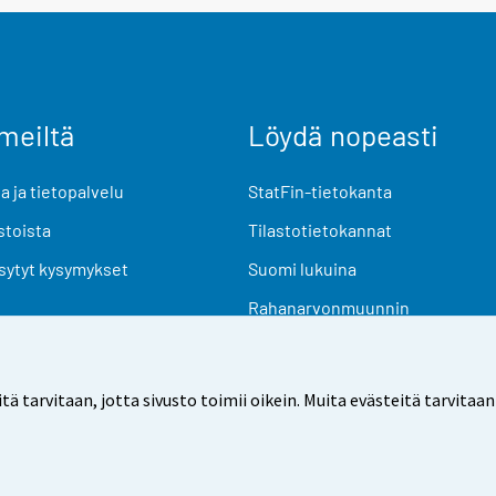
meiltä
Löydä nopeasti
 ja tietopalvelu
StatFin-tietokanta
stoista
Tilastotietokannat
sytyt kysymykset
Suomi lukuina
Rahanarvonmuunnin
Tulevat julkaisut
Tutkimusaineistot
arvitaan, jotta sivusto toimii oikein. Muita evästeitä tarvitaan
Käyttöehdot
Tietosuoja
Saavutettavuus
Tietoa sivu