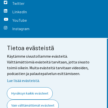
Twitter
LinkedIn
YouTube
Instagram
Tietoa evästeistä
Yhteystiedot
Käytämme sivustollamme evästeitä.
Palaute
Välttämättömiä evästeitä tarvitaan, jotta sivusto
toimii oikein. Muita evästeitä tarvitaan videoiden,
Käyttöehdot
podcastien ja palautepalvelun esittämiseen.
Tietosuoja
Lue lisää evästeistä.
Saavutettavuus
Hyväksyn kaikki evästeet
Tietoa sivustosta
Vain välttämättömät evästeet
Evästeasetukset