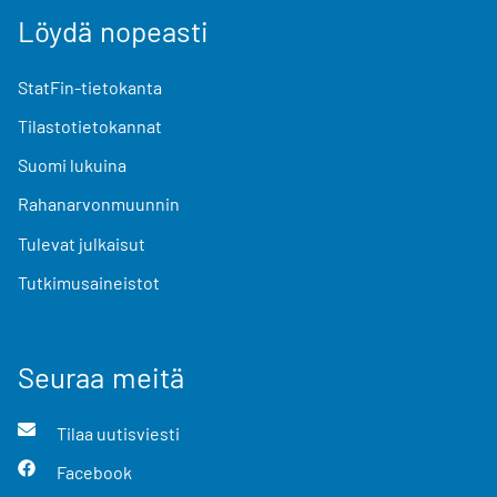
Löydä nopeasti
StatFin-tietokanta
Tilastotietokannat
Suomi lukuina
Rahanarvonmuunnin
Tulevat julkaisut
Tutkimusaineistot
Seuraa meitä
Tilaa uutisviesti
Facebook