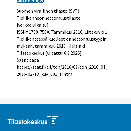
Viittausohje
:
Suomen virallinen tilasto (SVT):
Tieliikenneonnettomuustilasto
[verkkojulkaisu].
ISSN=1798-758X.
Tammikuu
2016, Liitekuvio 1.
Tieliikenteessä kuolleet onnettomuustyypin
mukaan, tammikuu 2016 . Helsinki:
Tilastokeskus [viitattu: 6.8.2026].
Saantitapa:
https://stat.fi/til/ton/2016/01/ton_2016_01_
2016-02-18_kuv_001_fi.html