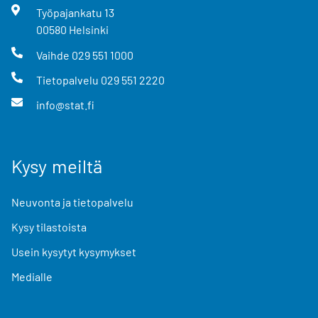
Työpajankatu
13
00580
Helsinki
Vaihde
029 551 1000
Tietopalvelu
029 551 2220
info@stat.fi
Kysy meiltä
Neuvonta ja tietopalvelu
Kysy tilastoista
Usein kysytyt kysymykset
Medialle