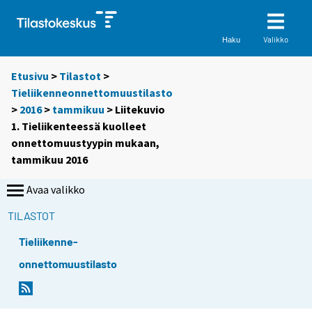
Valikko
Haku
Etusivu
>
Tilastot
>
Tieliikenneonnettomuustilasto
>
2016
>
tammikuu
> Liitekuvio
1. Tieliikenteessä kuolleet
onnettomuustyypin mukaan,
tammikuu 2016
Avaa valikko
TILASTOT
Tieliikenne-
onnettomuustilasto