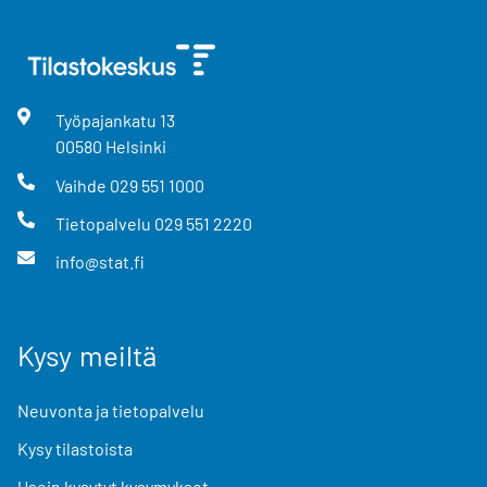
Työpajankatu
13
00580
Helsinki
Vaihde
029 551 1000
Tietopalvelu
029 551 2220
info@stat.fi
Kysy meiltä
Neuvonta ja tietopalvelu
Kysy tilastoista
Usein kysytyt kysymykset