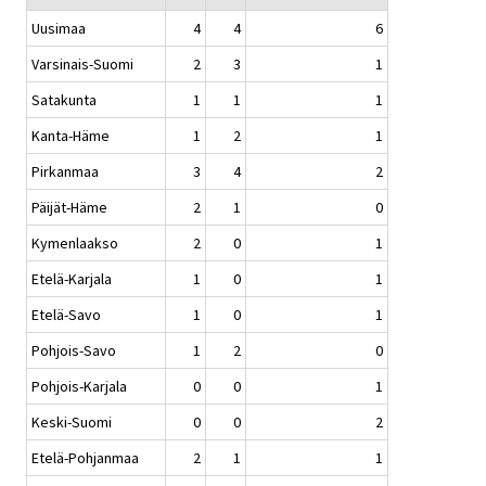
Uusimaa
4
4
6
Varsinais-Suomi
2
3
1
Satakunta
1
1
1
Kanta-Häme
1
2
1
Pirkanmaa
3
4
2
Päijät-Häme
2
1
0
Kymenlaakso
2
0
1
Etelä-Karjala
1
0
1
Etelä-Savo
1
0
1
Pohjois-Savo
1
2
0
Pohjois-Karjala
0
0
1
Keski-Suomi
0
0
2
Etelä-Pohjanmaa
2
1
1