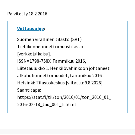
Päivitetty 18.2.2016
Viittausohje
:
Suomen virallinen tilasto (SVT):
Tieliikenneonnettomuustilasto
[verkkojulkaisu].
ISSN=1798-758X.
Tammikuu
2016,
Liitetaulukko 1. Henkilövahinkoon johtaneet
alkoholionnettomuudet, tammikuu 2016 .
Helsinki: Tilastokeskus [viitattu: 9.8.2026].
Saantitapa:
https://stat.fi/til/ton/2016/01/ton_2016_01_
2016-02-18_tau_001_fi.html