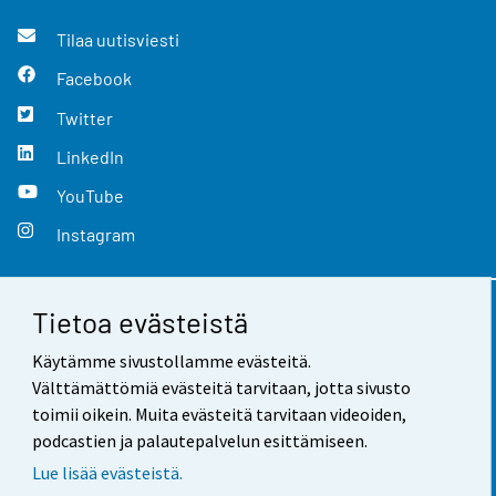
Tilaa uutisviesti
Facebook
Twitter
LinkedIn
YouTube
Instagram
Tietoa evästeistä
Yhteystiedot
Käytämme sivustollamme evästeitä.
Palaute
Välttämättömiä evästeitä tarvitaan, jotta sivusto
toimii oikein. Muita evästeitä tarvitaan videoiden,
Käyttöehdot
podcastien ja palautepalvelun esittämiseen.
Tietosuoja
Lue lisää evästeistä.