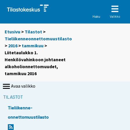
Valikko
Haku
Etusivu
>
Tilastot
>
Tieliikenneonnettomuustilasto
>
2016
>
tammikuu
>
Liitetaulukko 1.
Henkilövahinkoon johtaneet
alkoholionnettomuudet,
tammikuu 2016
Avaa valikko
TILASTOT
Tieliikenne-
onnettomuustilasto