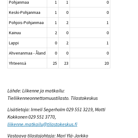
Pohjanmaa
1
1
0
Keski-Pohjanmaa
1
0
0
Pohjois-Pohjanmaa
1
2
1
Kainuu
2
0
0
Lappi
0
2
1
Ahvenanmaa - Åland
0
0
0
Yhteensä
25
23
20
Lähde: Liikenne ja matkailu:
Tieliikenneonnettomuustilasto. Tilastokeskus
Lisätietoja: Irmeli Segerholm 029 551 3219, Matti
Kokkonen 029 551 3770,
liikenne.matkailu@tilastokeskus.fi
Vastaava tilastojohtaja: Mari Ylä-Jarkko