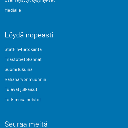
Medialle
Löydä nopeasti
StatFin-tietokanta
Tilastotietokannat
Suomi lukuina
Rahanarvonmuunnin
Tulevat julkaisut
Tutkimusaineistot
Seuraa meitä