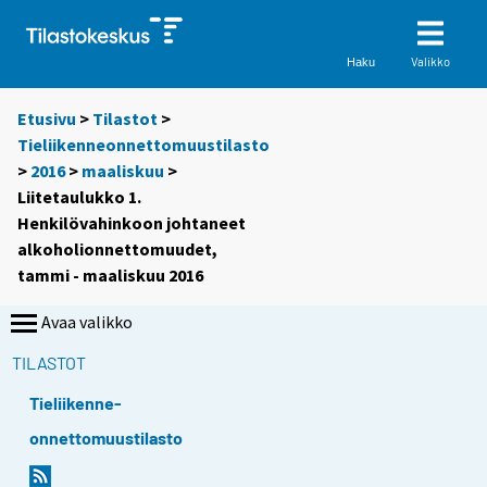
Valikko
Haku
Etusivu
>
Tilastot
>
Tieliikenneonnettomuustilasto
>
2016
>
maaliskuu
>
Liitetaulukko 1.
Henkilövahinkoon johtaneet
alkoholionnettomuudet,
tammi - maaliskuu 2016
Avaa valikko
TILASTOT
Tieliikenne-
onnettomuustilasto