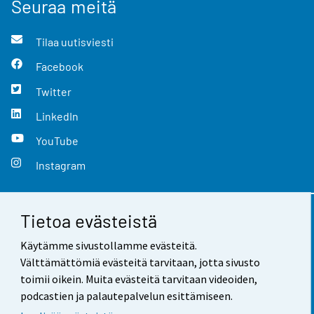
Seuraa meitä
Tilaa uutisviesti
Facebook
Twitter
LinkedIn
YouTube
Instagram
Tietoa evästeistä
Yhteystiedot
Käytämme sivustollamme evästeitä.
Palaute
Välttämättömiä evästeitä tarvitaan, jotta sivusto
toimii oikein. Muita evästeitä tarvitaan videoiden,
Käyttöehdot
podcastien ja palautepalvelun esittämiseen.
Tietosuoja