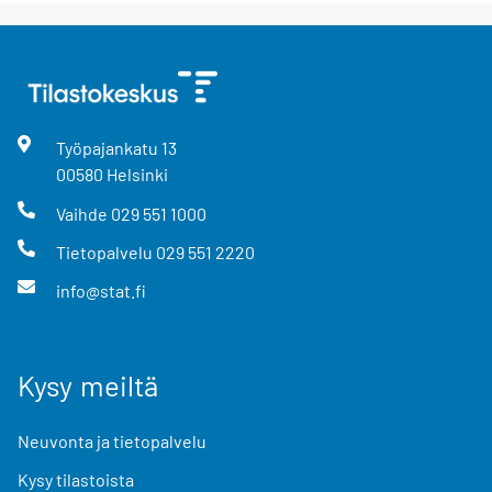
Työpajankatu
13
00580
Helsinki
Vaihde
029 551 1000
Tietopalvelu
029 551 2220
info@stat.fi
Kysy meiltä
Neuvonta ja tietopalvelu
Kysy tilastoista