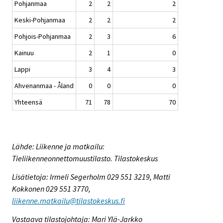
Pohjanmaa
2
2
2
Keski-Pohjanmaa
2
2
2
Pohjois-Pohjanmaa
2
3
6
Kainuu
2
1
0
Lappi
3
4
3
Ahvenanmaa - Åland
0
0
0
Yhteensä
71
78
70
Lähde: Liikenne ja matkailu:
Tieliikenneonnettomuustilasto. Tilastokeskus
Lisätietoja: Irmeli Segerholm 029 551 3219, Matti
Kokkonen 029 551 3770,
liikenne.matkailu@tilastokeskus.fi
Vastaava tilastojohtaja: Mari Ylä-Jarkko