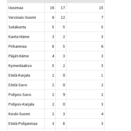
Uusimaa
16
17
15
Varsinais-Suomi
6
12
7
Satakunta
5
5
5
Kanta-Häme
3
2
3
Pirkanmaa
8
5
6
Päijät-Häme
4
3
3
Kymenlaakso
5
2
3
Etelä-Karjala
2
0
1
Etelä-Savo
2
0
2
Pohjois-Savo
2
9
2
Pohjois-Karjala
2
0
3
Keski-Suomi
2
3
4
Etelä-Pohjanmaa
3
8
3