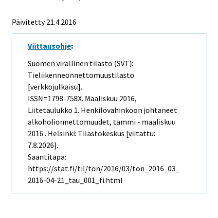
Päivitetty 21.4.2016
Viittausohje
:
Suomen virallinen tilasto (SVT):
Tieliikenneonnettomuustilasto
[verkkojulkaisu].
ISSN=1798-758X.
Maaliskuu
2016,
Liitetaulukko 1. Henkilövahinkoon johtaneet
alkoholionnettomuudet, tammi - maaliskuu
2016 . Helsinki: Tilastokeskus [viitattu:
7.8.2026].
Saantitapa:
https://stat.fi/til/ton/2016/03/ton_2016_03_
2016-04-21_tau_001_fi.html