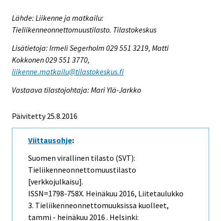
Lähde: Liikenne ja matkailu:
Tieliikenneonnettomuustilasto. Tilastokeskus
Lisätietoja: Irmeli Segerholm 029 551 3219, Matti
Kokkonen 029 551 3770,
liikenne.matkailu@tilastokeskus.fi
Vastaava tilastojohtaja: Mari Ylä-Jarkko
Päivitetty 25.8.2016
Viittausohje
:
Suomen virallinen tilasto (SVT):
Tieliikenneonnettomuustilasto
[verkkojulkaisu].
ISSN=1798-758X.
Heinäkuu
2016, Liitetaulukko
3. Tieliikenneonnettomuuksissa kuolleet,
tammi - heinäkuu 2016 . Helsinki: