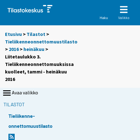
Valikko
Haku
Etusivu
>
Tilastot
>
Tieliikenneonnettomuustilasto
>
2016
>
heinäkuu
>
Liitetaulukko 3.
Tieliikenneonnettomuuksissa
kuolleet, tammi - heinäkuu
2016
Avaa valikko
TILASTOT
Tieliikenne-
onnettomuustilasto