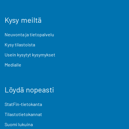
Kysy meiltä
Neuvonta ja tietopalvelu
Kysy tilastoista
Usein kysytyt kysymykset
Medialle
Löydä nopeasti
StatFin-tietokanta
Tilastotietokannat
Suomi lukuina