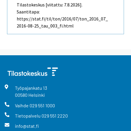
Tilastokeskus [viitattu: 7.8.2026].
Saantitapa:
https://stat.fi/til/ton/2016/07/ton_2016_07_
2016-08-25_tau_003_fi.html
Työpajankatu
13
00580
Helsinki
Vaihde
029 551 1000
Tietopalvelu
029 551 2220
info@stat.fi