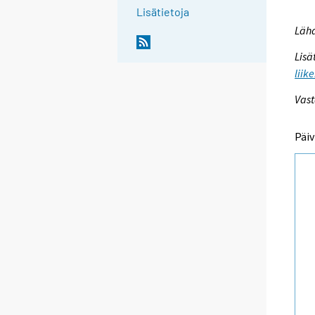
Lisätietoja
Lähd
Lisä
liik
Vast
Päiv