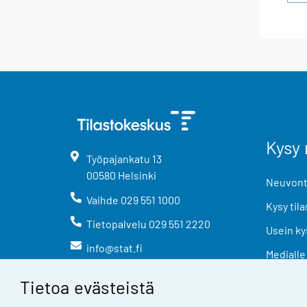
Kysy 
Työpajankatu
13
00580
Helsinki
Neuvonta
Vaihde
029 551 1000
Kysy tila
Tietopalvelu
029 551 2220
Usein ky
info@stat.fi
Medialle
Tietoa evästeistä