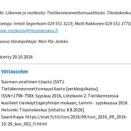
e: Liikenne ja matkailu: Tieliikenneonnettomuustilasto. Tilastokesku
tietoja: Irmeli Segerholm 029 551 3219, Matti Kokkonen 029 551 3770
enne.matkailu@tilastokeskus.fi
aava tilastojohtaja: Mari Ylä-Jarkko
itetty 20.10.2016
Viittausohje
:
Suomen virallinen tilasto (SVT):
Tieliikenneonnettomuustilasto [verkkojulkaisu].
ISSN=1798-758X.
Syyskuu
2016, Liitekuvio 2. Tieliikenteessä
kuolleet tienkäyttäjäryhmän mukaan, tammi - syyskuussa 2016 .
Helsinki: Tilastokeskus [viitattu: 8.8.2026].
Saantitapa: https://stat.fi/til/ton/2016/09/ton_2016_09_2016-
10-20_kuv_002_fi.html