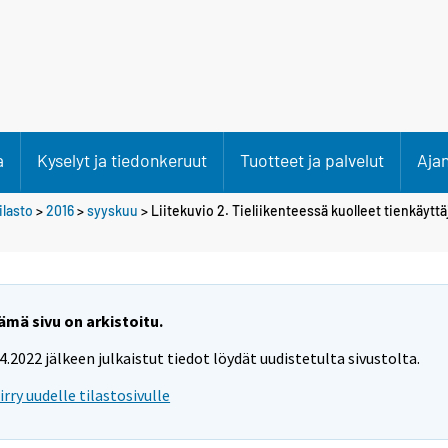
a
Kyselyt ja tiedonkeruut
Tuotteet ja palvelut
Aja
lasto
>
2016
>
syyskuu
> Liitekuvio 2. Tieliikenteessä kuolleet tienkäyt
ämä sivu on arkistoitu.
.4.2022 jälkeen julkaistut tiedot löydät uudistetulta sivustolta.
iirry uudelle tilastosivulle