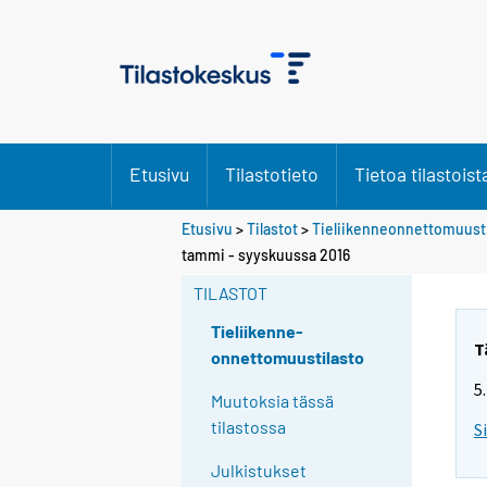
Etusivu
Tilastotieto
Tietoa tilastoist
Etusivu
>
Tilastot
>
Tieliikenneonnettomuusti
tammi - syyskuussa 2016
TILASTOT
Tieliikenne-
T
onnettomuustilasto
5
Muutoksia tässä
tilastossa
S
Julkistukset