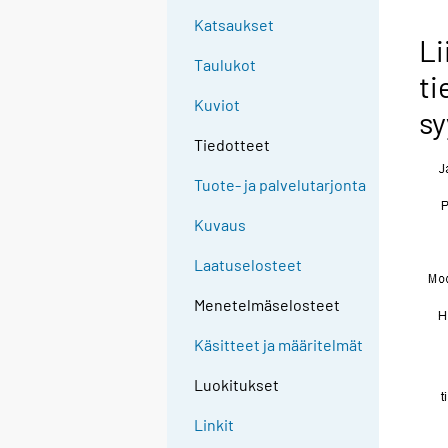
Katsaukset
Li
Taulukot
ti
Kuviot
sy
Tiedotteet
Tuote- ja palvelutarjonta
Kuvaus
Laatuselosteet
Menetelmäselosteet
Käsitteet ja määritelmät
Luokitukset
Linkit