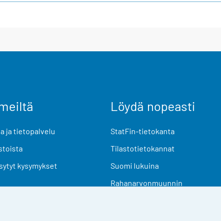
meiltä
Löydä nopeasti
 ja tietopalvelu
StatFin-tietokanta
stoista
Tilastotietokannat
sytyt kysymykset
Suomi lukuina
Rahanarvonmuunnin
Tulevat julkaisut
Tutkimusaineistot