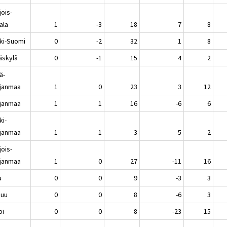
jois-
ala
1
-3
18
7
8
ki-Suomi
0
-2
32
1
8
äskylä
0
-1
15
4
2
ä-
janmaa
1
0
23
3
12
janmaa
1
1
16
-6
6
ki-
janmaa
1
1
3
-5
2
jois-
janmaa
1
0
27
-11
16
u
0
0
9
-3
3
nuu
0
0
8
-6
3
pi
0
0
8
-23
15