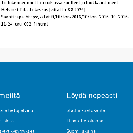
Tieliikenneonnettomuuksissa kuolleet ja loukkaantuneet .
Helsinki: Tilastokeskus [viitattu: 8.8.2026].
Saantitapa: https://stat.fi/til/ton/2016/10/ton_2016_10_2016-
11-24_tau_002_fi.html
meiltä
Löydä nopeasti
 ja tietopalvelu
StatFin-tietokanta
stoista
Tilastotietokannat
sytyt kysymykset
Suomi lukuina