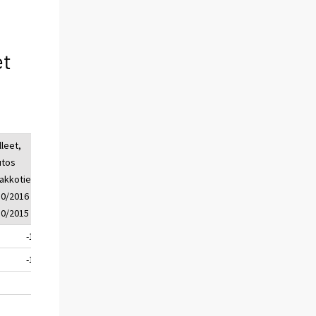
et
lleet,
loukkaant.
loukkaant.,
tos
lkm, 1 -
muutos
akkotied.
10/2016
ennakkotied.
10/2016 -
1 - 10/2016 -
 10/2015
1 - 10/2015
-13
1023
-117
-10
388
-9
-3
95
-4
0
144
0