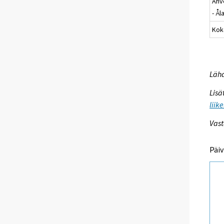
Ahv
- Ål
Kok
Lähd
Lisä
liik
Vast
Päiv