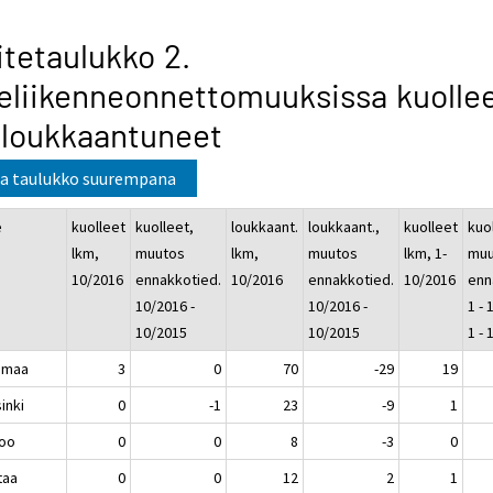
itetaulukko 2.
eliikenneonnettomuuksissa kuolle
 loukkaantuneet
a taulukko suurempana
e
kuolleet
kuolleet,
loukkaant.
loukkaant.,
kuolleet
kuo
lkm,
muutos
lkm,
muutos
lkm, 1-
muu
10/2016
ennakkotied.
10/2016
ennakkotied.
10/2016
enn
10/2016 -
10/2016 -
1 - 
10/2015
10/2015
1 -
imaa
3
0
70
-29
19
inki
0
-1
23
-9
1
oo
0
0
8
-3
0
taa
0
0
12
2
1