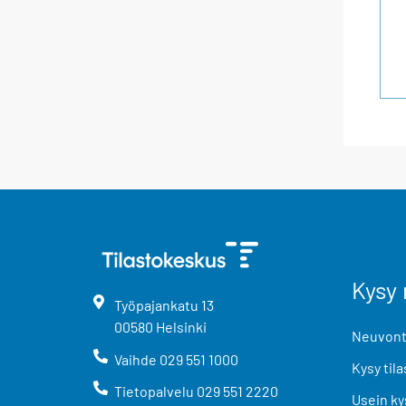
Kysy 
Työpajankatu
13
00580
Helsinki
Neuvonta
Vaihde
029 551 1000
Kysy tila
Tietopalvelu
029 551 2220
Usein ky