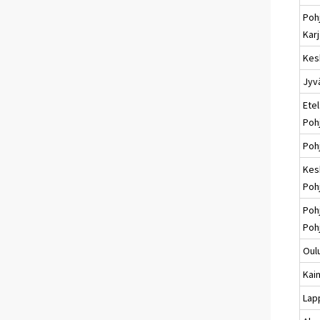
Poh
Karj
Kes
Jyv
Etel
Poh
Poh
Kes
Poh
Poh
Poh
Oul
Kai
Lap