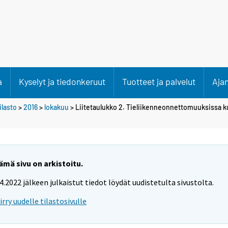
a
Kyselyt ja tiedonkeruut
Tuotteet ja palvelut
Aja
lasto
>
2016
>
lokakuu
> Liitetaulukko 2. Tieliikenneonnettomuuksissa ku
ämä sivu on arkistoitu.
.4.2022 jälkeen julkaistut tiedot löydät uudistetulta sivustolta.
iirry uudelle tilastosivulle