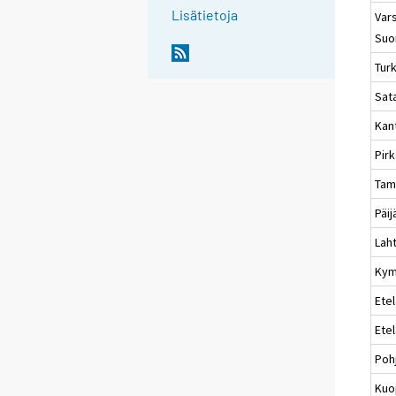
Lisätietoja
Vars
Suo
Tur
Sat
Kan
Pir
Tam
Päi
Laht
Kym
Etel
Ete
Poh
Kuo