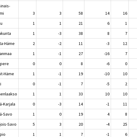
inais-
mi
3
3
58
14
16
ku
1
1
21
6
1
akunta
1
-3
38
8
7
ta-Häme
2
-2
11
-3
12
kanmaa
1
-1
27
-16
7
pere
0
0
8
-6
0
jät-Häme
1
-1
19
-10
10
i
0
-1
7
-5
2
enlaakso
1
1
33
10
10
ä-Karjala
0
-3
14
-1
11
lä-Savo
1
0
19
4
8
jois-Savo
5
3
20
-4
25
pio
1
1
7
-1
6