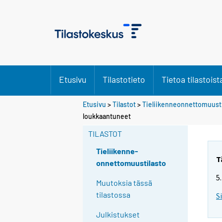
Etusivu
Tilastotieto
Tietoa tilastoist
Etusivu
>
Tilastot
>
Tieliikenneonnettomuusti
loukkaantuneet
TILASTOT
Tieliikenne-
T
onnettomuustilasto
5
Muutoksia tässä
tilastossa
S
Julkistukset