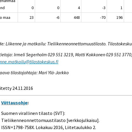
enanmaa
and
0
0
4
-3
1
o maa
23
-6
448
-70
196
e: Liikenne ja matkailu: Tieliikenneonnettomuustilasto. Tilastokesku
tietoja: Irmeli Segerholm 029 551 3219, Matti Kokkonen 029 551 3770
enne.matkailu@tilastokeskus.fi
aava tilastojohtaja: Mari Ylä-Jarkko
itetty 24.11.2016
Viittausohje
:
Suomen virallinen tilasto (SVT):
Tieliikenneonnettomuustilasto [verkkojulkaisu].
ISSN=1798-758X.
Lokakuu
2016, Liitetaulukko 2.