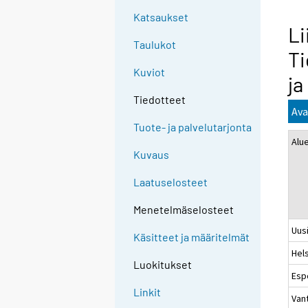
Katsaukset
Li
Taulukot
Ti
Kuviot
ja
Tiedotteet
Ava
Tuote- ja palvelutarjonta
Alu
Kuvaus
Laatuselosteet
Menetelmäselosteet
Uus
Käsitteet ja määritelmät
Hels
Luokitukset
Esp
Linkit
Van