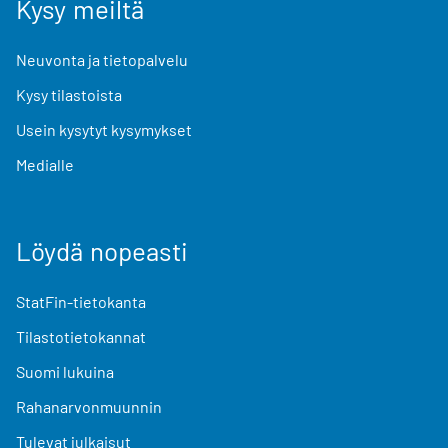
Kysy meiltä
Neuvonta ja tietopalvelu
Kysy tilastoista
Usein kysytyt kysymykset
Medialle
Löydä nopeasti
StatFin-tietokanta
Tilastotietokannat
Suomi lukuina
Rahanarvonmuunnin
Tulevat julkaisut