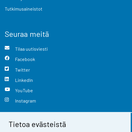
Tutkimusaineistot
Seuraa meitä
Tilaa uutisviesti
Facebook
Twitter
LinkedIn
YouTube
Instagram
Tietoa evästeistä
Yhteystiedot