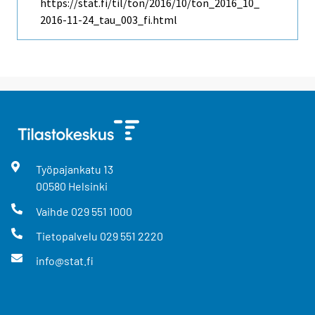
https://stat.fi/til/ton/2016/10/ton_2016_10_
2016-11-24_tau_003_fi.html
Työpajankatu
13
00580
Helsinki
Vaihde
029 551 1000
Tietopalvelu
029 551 2220
info@stat.fi