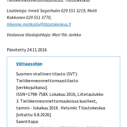
Tieliikenneonnettomuustilasto. Tilastokeskus
Lisätietoja: Irmeli Segerholm 029 551 3219, Matti
Kokkonen 029 551 3770,
liikenne.matkailu@tilastokeskus.fi
Vastaava tilastojohtaja: Mari Ylä-Jarkko
Päivitetty 24.11.2016
Viittausohje
:
Suomen virallinen tilasto (SVT):
Tieliikenneonnettomuustilasto
[verkkojulkaisu].
ISSN=1798-758X.
Lokakuu
2016, Liitetaulukko
3. Tieliikenneonnettomuuksissa kuolleet,
tammi - lokakuu 2016 . Helsinki: Tilastokeskus
[viitattu: 6.8.2026].
Saantitapa: