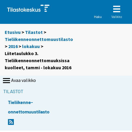
Valikko
Haku
Etusivu
>
Tilastot
>
Tieliikenneonnettomuustilasto
>
2016
>
lokakuu
>
Liitetaulukko 3.
Tieliikenneonnettomuuksissa
kuolleet, tammi - lokakuu 2016
Avaa valikko
TILASTOT
Tieliikenne-
onnettomuustilasto