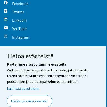
Facebook
Twitter
LinkedIn
YouTube
Instagram
Tietoa evästeistä
Yhteystiedot
Käytämme sivustollamme evästeitä.
Palaute
Välttämättömiä evästeitä tarvitaan, jotta sivusto
toimii oikein. Muita evästeitä tarvitaan videoiden,
Käyttöehdot
podcastien ja palautepalvelun esittämiseen.
Tietosuoja
Lue lisää evästeistä.
Saavutettavuus
Hyväksyn kaikki evästeet
Tietoa sivustosta