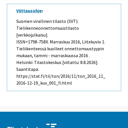
Viittausohje
:
Suomen virallinen tilasto (SVT):
Tieliikenneonnettomuustilasto
[verkkojulkaisu].
ISSN=1798-758X.
Marraskuu
2016, Liitekuvio 1.
Tieliikenteessä kuolleet onnettomuustyypin
mukaan, tammi - marraskuussa 2016 .
Helsinki: Tilastokeskus [viitattu: 8.8.2026].
Saantitapa:
https://stat.fi/til/ton/2016/11/ton_2016_11_
2016-12-19_kuv_001_fi.html