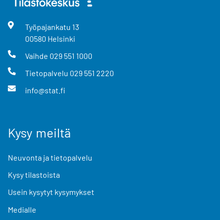
Työpajankatu
13
00580
Helsinki
Vaihde
029 551 1000
Tietopalvelu
029 551 2220
info@stat.fi
Kysy meiltä
Neuvonta ja tietopalvelu
Kysy tilastoista
Usein kysytyt kysymykset
Medialle