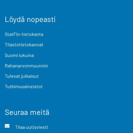
Löydä nopeasti
StatFin-tietokanta
Tilastotietokannat
Suomi lukuina
Rahanarvonmuunnin
Tulevat julkaisut
Tutkimusaineistot
Seuraa meitä
Tilaa uutisviesti