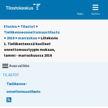
Valikko
Haku
Etusivu
>
Tilastot
>
Tieliikenneonnettomuustilasto
>
2016
>
marraskuu
> Liitekuvio
1. Tieliikenteessä kuolleet
onnettomuustyypin mukaan,
tammi - marraskuussa 2016
Avaa valikko
TILASTOT
Tieliikenne-
onnettomuustilasto